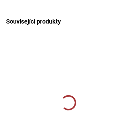
DETAILNÍ INFORMACE
Související produkty
SKLADEM U VÝROBCE
SKLADEM U VÝROBCE
Sportovní štulpny Joma
Sportovní štulpny Joma
Classic II - antracit
Premier - černá
219 Kč
229 Kč
Detail
Detail