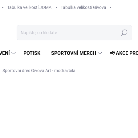
Tabulka velikostí JOMA
Tabulka velikostí Givova
Hledat
VENÍ
POTISK
SPORTOVNÍ MERCH
📢 AKCE PR
Sportovní dres Givova Art - modrá/bílá
469 Kč
Měrná
ZVOLTE VARIANTU
cena:
VELIKOST