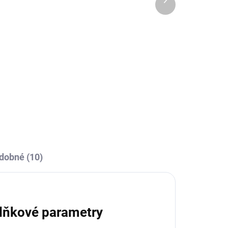
OBCE
SKLADEM U VÝROBCE
produkt
a
Joma PROFESSIONAL II
SOCKS - - bílá/tmavě
modrá
229 Kč
l
Detail
dobné (10)
lňkové parametry