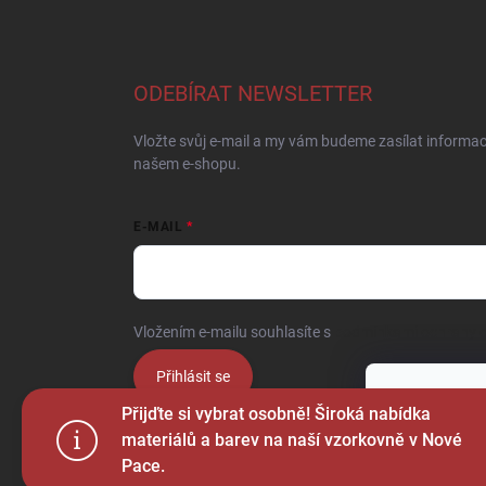
ODEBÍRAT NEWSLETTER
Vložte svůj e-mail a my vám budeme zasílat informa
našem e-shopu.
E-MAIL
Vložením e-mailu souhlasíte s
podmínkami ochrany o
Přihlásit se
Tento web p
Přijďte si vybrat osobně! Široká nabídka
webu vyjadřu
materiálů a barev na naší vzorkovně v Nové
Pace.
Nastaven