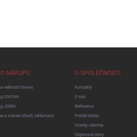
 O NÁKUPU
O SPOLEČNOSTI
a velikostí Givova
Kontakty
og GIVOVA
O nás
og JOMA
Reference
 a vrácení zboží, reklamace
Potisk textilu
Vzorky zdarma
Objemové slevy