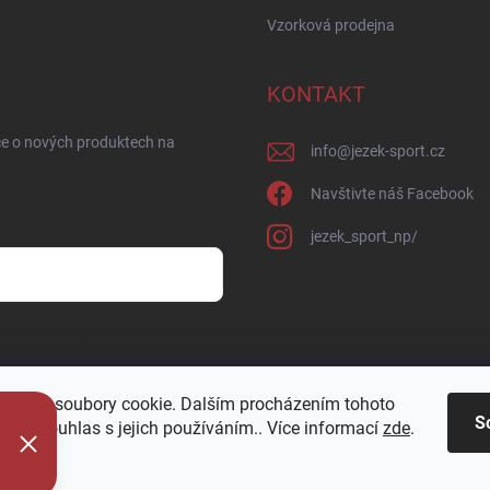
Vzorková prodejna
KONTAKT
ce o nových produktech na
info
@
jezek-sport.cz
Navštivte náš Facebook
jezek_sport_np/
sobních údajů
oužívá soubory cookie. Dalším procházením tohoto
S
jete souhlas s jejich používáním.. Více informací
zde
.
í