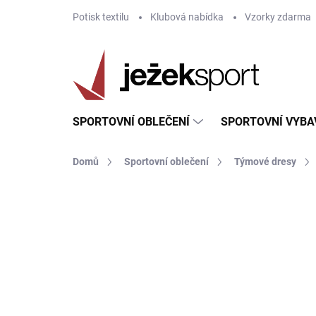
Přejít
Potisk textilu
Klubová nabídka
Vzorky zdarma
na
obsah
SPORTOVNÍ OBLEČENÍ
SPORTOVNÍ VYBA
Domů
Sportovní oblečení
Týmové dresy
ZNAČKA:
GIVOVA