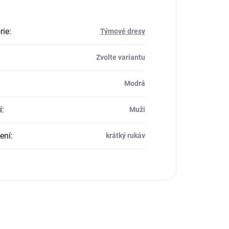
rie
:
Týmové dresy
Zvolte variantu
Modrá
í
:
Muži
ení
:
krátký rukáv