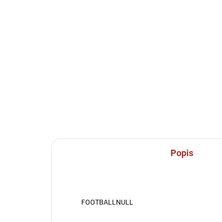
SKLADEM U VÝROBCE
Sportovní štulpny Joma
Spo
Calcio - bílá/modrá
be
239 Kč
15
Detail
Popis
FOOTBALLNULL