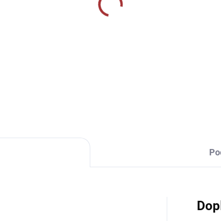
MOMENTÁLNĚ VYPRODÁNO
SKLADEM U VÝR
rtovní štulpny Givova
Sportovní štulpny Jom
zponožkové - modrá
Classic II - vínová
9 Kč
219 Kč
Detail
Detai
Po
Dop