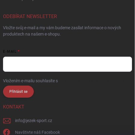
ODEBÍRAT NEWSLETTER
Vložte svůj e-mail a my vám budeme zasílat informace o nových
produktech na našem e-shopu.
E-MAIL
Vložením e-mailu souhlasíte s
podmínkami ochrany osobních údajů
Přihlásit se
KONTAKT
info
@
jezek-sport.cz
Navštivte náš Facebook