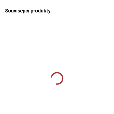
Související produkty
SKLADEM U VÝROBCE
SKLADEM U VÝROBCE
Sportovní štulpny Joma
Sportovní štulpny Joma
Calcio - žlutá/modrá
Premier II - bílá/černá
239 Kč
229 Kč
od
Detail
Detail