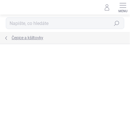
Přejít
na
obsah
Hledat
Čepice a kšiltovky
ZNAČKA:
GIVOVA