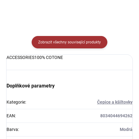
Zobrazit všechny související produkty
ACCESSORIES100% COTONE
Doplňkové parametry
Kategorie
:
Čepice a kšiltovky
EAN
:
8034044694262
Barva
:
Modrá