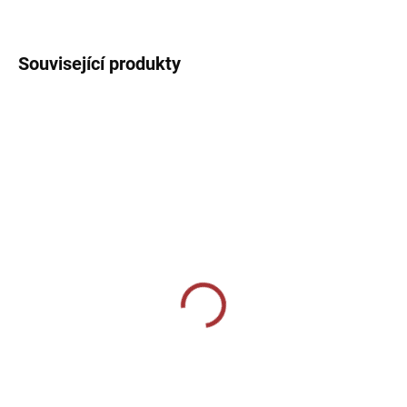
DETAILNÍ INFORMACE
Související produkty
SKLADEM U VÝROBCE
MOMENTÁLNĚ VYPRODÁNO
Sportovní štulpny Givova
Sportovní štulpny Givova
- oranžová
bezponožkové - bílá
239 Kč
159 Kč
Detail
Detail