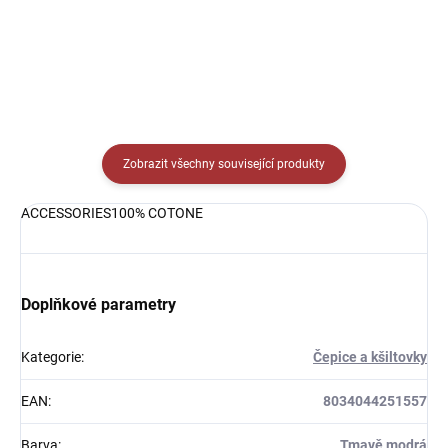
Zobrazit všechny související produkty
ACCESSORIES100% COTONE
Doplňkové parametry
Kategorie
:
Čepice a kšiltovky
EAN
:
8034044251557
Barva
:
Tmavě modrá