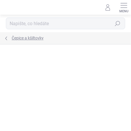
Přejít
na
obsah
Hledat
Čepice a kšiltovky
ZNAČKA:
GIVOVA