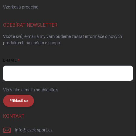
Vzorková prodejna
ODEBÍRAT NEWSLETTER
Vložte svůj e-mail a my vám budeme zasílat informace o nových
produktech na našem e-shopu.
E-MAIL
Vložením e-mailu souhlasíte s
podmínkami ochrany osobních údajů
Přihlásit se
KONTAKT
info
@
jezek-sport.cz