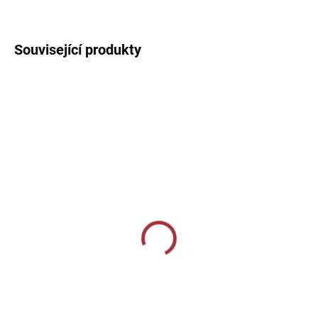
DETAILNÍ INFORMACE
Související produkty
SKLADEM U VÝROBCE
SKLADEM U VÝROBCE
Sportovní štulpny Joma
Sportovní štulpny Joma
Classic II - bílá
Calcio - bílá/černá
219 Kč
239 Kč
Detail
Detail