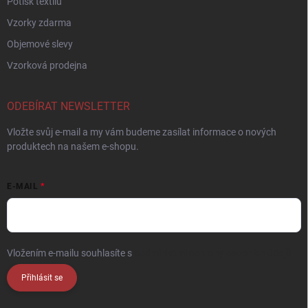
Potisk textilu
Vzorky zdarma
Objemové slevy
Vzorková prodejna
ODEBÍRAT NEWSLETTER
Vložte svůj e-mail a my vám budeme zasílat informace o nových
produktech na našem e-shopu.
E-MAIL
Vložením e-mailu souhlasíte s
podmínkami ochrany osobních údajů
Přihlásit se