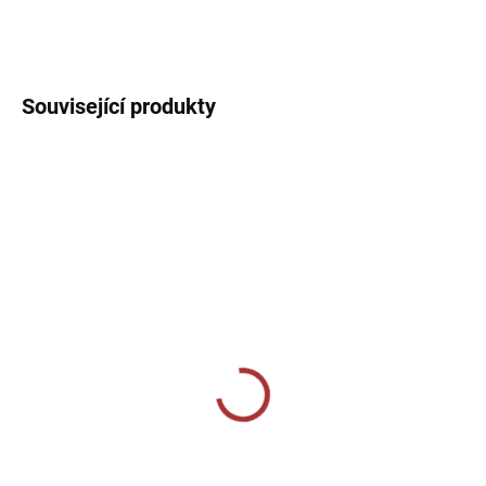
DETAILNÍ INFORMACE
Související produkty
MOMENTÁLNĚ VYPRODÁNO
SKLADEM U VÝROBCE
Sportovní štulpny Givova
Sportovní štulpny Joma
bezponožkové - tmavě
Calcio - zelená/bílá
modrá
239 Kč
od
159 Kč