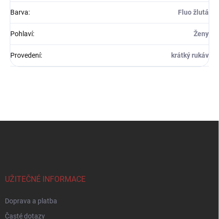
Barva
:
Fluo žlutá
Pohlaví
:
Ženy
Provedení
:
krátký rukáv
Z
á
p
a
t
í
UŽITEČNÉ INFORMACE
Doprava a platba
Časté dotazy