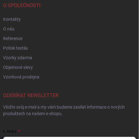
O SPOLEČNOSTI
Kontakty
O nás
Reference
Potisk textilu
Vzorky zdarma
Objemové slevy
Vzorková prodejna
ODEBÍRAT NEWSLETTER
Vložte svůj e-mail a my vám budeme zasílat informace o nových
produktech na našem e-shopu.
E-MAIL