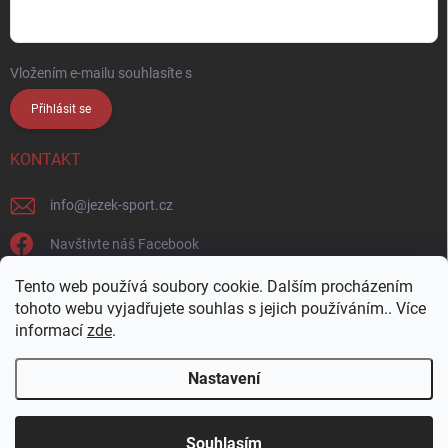
Vložením e-mailu souhlasíte s
podmínkami ochrany osobních údajů
Přihlásit se
KONTAKT
info
@
jezek-sport.cz
Navštivte náš Facebook
jezek_sport_np/
Tento web používá soubory cookie. Dalším procházením
tohoto webu vyjadřujete souhlas s jejich používáním.. Více
informací
zde
.
Nastavení
Copyright 2026
Ježek sport s.r.o.
. Všechna práva vyhrazena.
Upravit
nastavení cookies
Přijďte si vybrat osobně! Široká nabídka materiálů a
Souhlasím