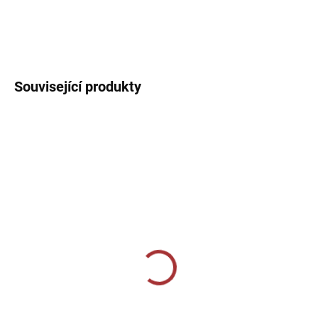
Sportovní dres s kulatým límečkem, lehký, prodyšný s technologií
pro rychlý odvod potu sportovce.
DETAILNÍ INFORMACE
Související produkty
SKLADEM U VÝROBCE
SKLADEM U VÝROBCE
Sportovní štulpny Joma
Sportovní štulpny Joma
Premier II - zelená/černá
Classic II - modrá
269 Kč
219 Kč
od