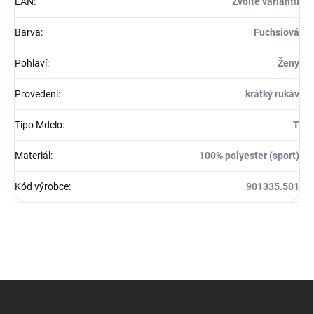
EAN
:
Zvolte variantu
Barva
:
Fuchsiová
Pohlaví
:
Ženy
Provedení
:
krátký rukáv
Tipo Mdelo
:
T
Materiál
:
100% polyester (sport)
Kód výrobce
:
901335.501
Z
á