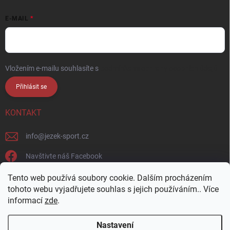
E-MAIL
Vložením e-mailu souhlasíte s
podmínkami ochrany osobních údajů
Přihlásit se
KONTAKT
info
@
jezek-sport.cz
Navštivte náš Facebook
jezek_sport_np/
Tento web používá soubory cookie. Dalším procházením
tohoto webu vyjadřujete souhlas s jejich používáním.. Více
informací
zde
.
Nastavení