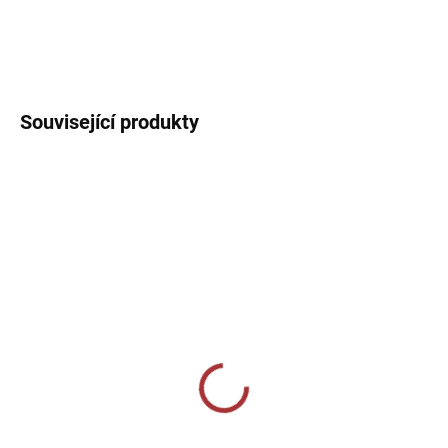
Sportovní dres s kulatým límečkem, lehký, prodyšný s technologií
pro rychlý odvod potu sportovce.
DETAILNÍ INFORMACE
Související produkty
SKLADEM U VÝROBCE
SKLADEM U VÝROBCE
CALZA CALCIO ALTA
Joma PROFESSIONAL II
SOCKS - - bílá/tmavě
349 Kč
modrá