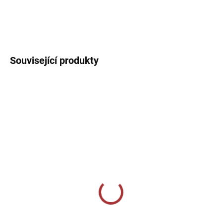
Sportovní dres s kulatým límečkem, lehký, prodyšný s technologií
pro rychlý odvod potu sportovce.
DETAILNÍ INFORMACE
Související produkty
SKLADEM U VÝROBCE
SKLADEM U VÝROBCE
CALZA CALCIO ALTA
Sportovní štulpny Givova
- fluo žlutá
349 Kč
239 Kč