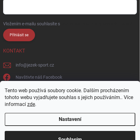
Vložením e-mailu souhlasíte s
podmínkami ochrany osobních údajů
Přihlásit se
KONTAKT
info
@
jezek-sport.cz
Navštivte náš Facebook
jezek_sport_np/
Tento web používá soubory cookie. Dalším procházením
tohoto webu vyjadřujete souhlas s jejich používáním.. Více
informací
zde
.
Nastavení
Copyright 2026
Ježek sport s.r.o.
. Všechna práva vyhrazena.
Upravit
nastavení cookies
Přijďte si vybrat osobně! Široká nabídka materiálů a
Souhlasím