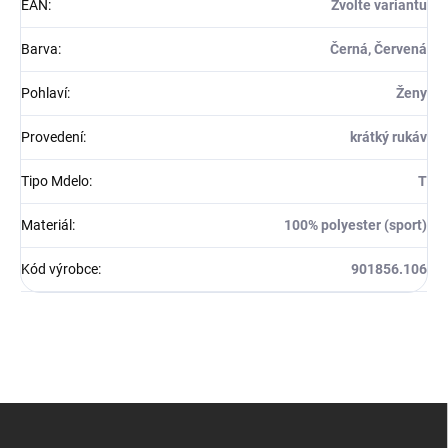
EAN
:
Zvolte variantu
Barva
:
Černá, Červená
Pohlaví
:
Ženy
Provedení
:
krátký rukáv
Tipo Mdelo
:
T
Materiál
:
100% polyester (sport)
Kód výrobce
:
901856.106
Z
á