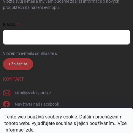
Vložte svůj e-mail a my vám budeme zasílat informace o nových
produktech na našem e-shopu.
E-MAIL
Vložením e-mailu souhlasíte s
podmínkami ochrany osobních údajů
Přihlásit se
KONTAKT
info
@
jezek-sport.cz
Navštivte náš Facebook
jezek_sport_np/
Tento web používá soubory cookie. Dalším procházením
tohoto webu vyjadřujete souhlas s jejich používáním.. Více
informací
zde
.