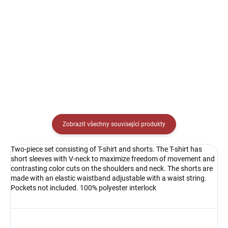
modrá/bílá
239 Kč
od
269 Kč
od
Detail
Detail
Zobrazit všechny související produkty
Two-piece set consisting of T-shirt and shorts. The T-shirt has
short sleeves with V-neck to maximize freedom of movement and
contrasting color cuts on the shoulders and neck. The shorts are
made with an elastic waistband adjustable with a waist string.
Pockets not included. 100% polyester interlock