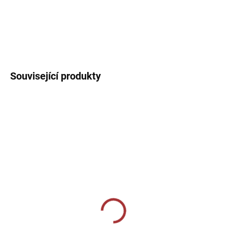
Sportovní dres s kulatým límečkem, lehký, prodyšný s technologií
pro rychlý odvod potu sportovce.
DETAILNÍ INFORMACE
Související produkty
SKLADEM U VÝROBCE
SKLADEM U VÝROBCE
Sportovní štulpny Joma
Sportovní štulpny Joma
Premier II - tmavě
Calcio - červená/žlutá