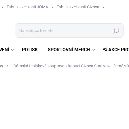
Tabulka velikostí JOMA
Tabulka velikostí Givova
Hledat
VENÍ
POTISK
SPORTOVNÍ MERCH
📢 AKCE PR
vy
Dámská tepláková souprava s kapucí Givova Star New - černá/r
1 549 Kč
Měrná
ZVOLTE VARIANTU
cena:
VELIKOST