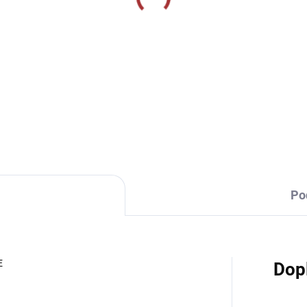
SKLADEM U VÝROBCE
SKLADEM U VÝR
ninkové triko 124-
Tréninkové triko 124-
ředně zelená
královská modrá
229 Kč
229 Kč
od
Detail
Detai
Po
E
Dop