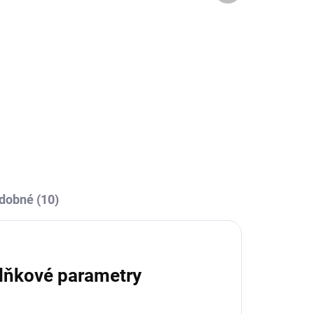
OBCE
SKLADEM U VÝROBCE
Fantasy 147-tyrkysová
189 Kč
Detail
l
dobné (10)
lňkové parametry