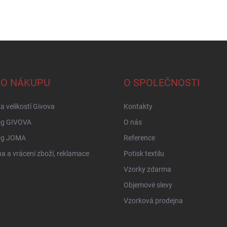
 O NÁKUPU
O SPOLEČNOSTI
a velikostí Givova
Kontakty
og GIVOVA
O nás
og JOMA
Reference
 a vrácení zboží, reklamace
Potisk textilu
Vzorky zdarma
Objemové slevy
Vzorková prodejna