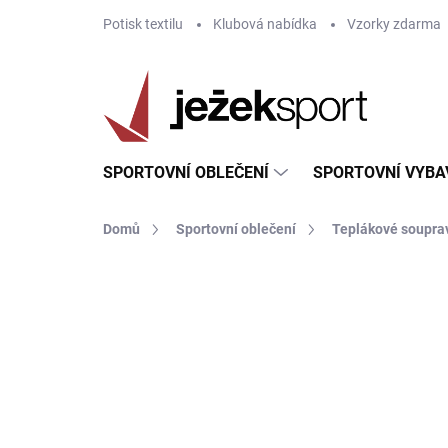
Přejít
Potisk textilu
Klubová nabídka
Vzorky zdarma
na
obsah
SPORTOVNÍ OBLEČENÍ
SPORTOVNÍ VYBA
Domů
Sportovní oblečení
Teplákové soupra
ZNAČKA:
GIVOVA