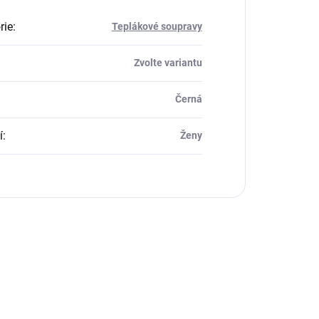
rie
:
Teplákové soupravy
Zvolte variantu
Černá
í
:
Ženy