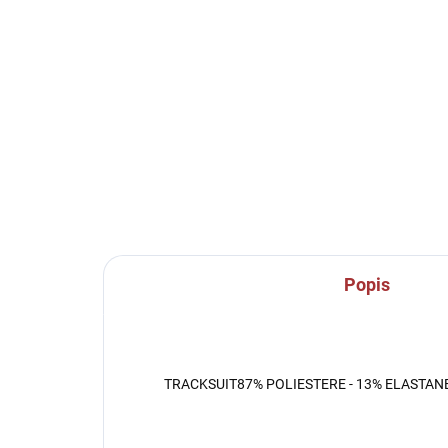
SKLADEM U VÝROBCE
Fantasy 147-neon pink
Tré
st
189 Kč
od
Detail
Popis
TRACKSUIT87% POLIESTERE - 13% ELASTAN