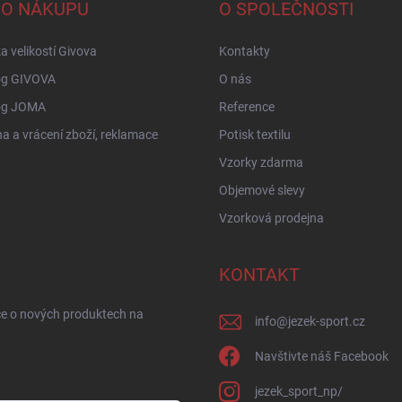
 O NÁKUPU
O SPOLEČNOSTI
a velikostí Givova
Kontakty
og GIVOVA
O nás
og JOMA
Reference
 a vrácení zboží, reklamace
Potisk textilu
Vzorky zdarma
Objemové slevy
Vzorková prodejna
KONTAKT
ce o nových produktech na
info
@
jezek-sport.cz
Navštivte náš Facebook
jezek_sport_np/