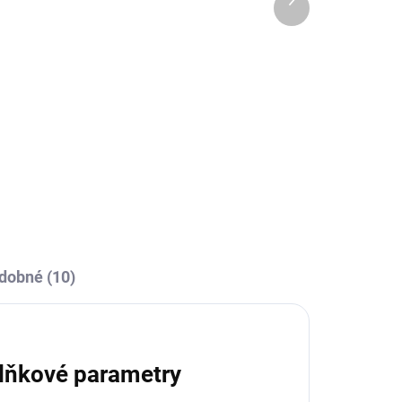
OBCE
SKLADEM U VÝROBCE
produkt
Sportovní tepláky Joma
Championship VII - tmavě
modrá/bílá
459 Kč
od
l
Detail
dobné (10)
lňkové parametry