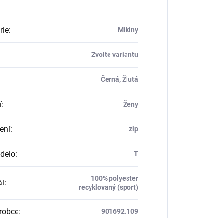
rie
:
Mikiny
Zvolte variantu
Černá, Žlutá
í
:
Ženy
ení
:
zip
delo
:
T
100% polyester
ál
:
recyklovaný (sport)
robce
:
901692.109