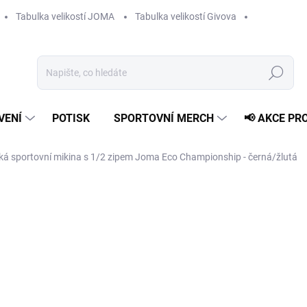
Tabulka velikostí JOMA
Tabulka velikostí Givova
Hledat
VENÍ
POTISK
SPORTOVNÍ MERCH
📢 AKCE PR
á sportovní mikina s 1/2 zipem Joma Eco Championship - černá/žlutá
529 Kč
Měrná
ZVOLTE VARIANTU
cena:
VELIKOST