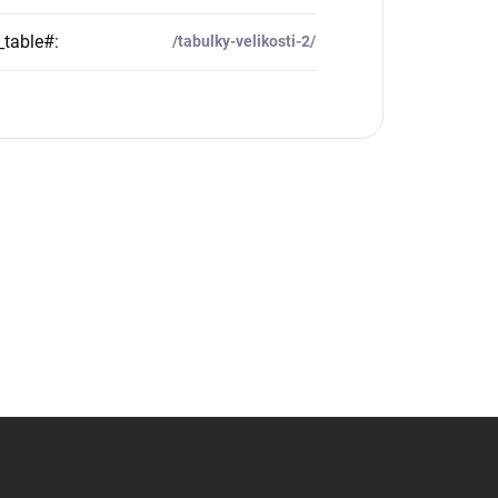
_table#
:
/tabulky-velikosti-2/