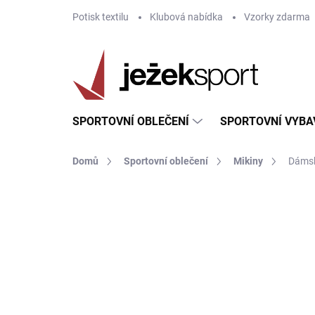
Přejít
Potisk textilu
Klubová nabídka
Vzorky zdarma
na
obsah
SPORTOVNÍ OBLEČENÍ
SPORTOVNÍ VYBA
Domů
Sportovní oblečení
Mikiny
Dámsk
ZNAČKA:
JOMA