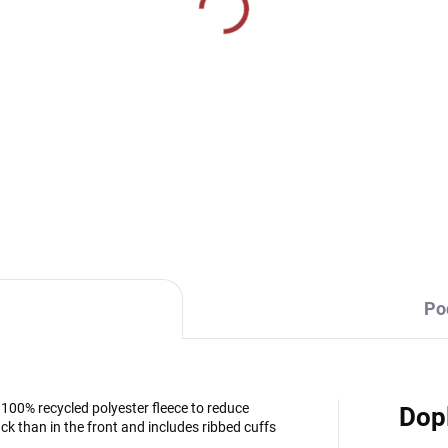
SKLADEM U VÝROBCE
SKLADEM U VÝR
rtovní 3/4 tepláky
Sportovní tepláky Joma
ma Combi - černá
Nilo (slim-fit) - tmavě
modrá
9 Kč
869 Kč
Detail
Detai
Po
00% recycled polyester fleece to reduce
Dop
ck than in the front and includes ribbed cuffs