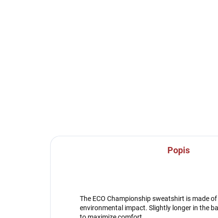
SKLADEM U VÝROBCE
Volnočasové tepláky
Spo
Joma Montana - tmavě
Jo
modrá
70
999 Kč
Detail
Popis
The ECO Championship sweatshirt is made of 1
environmental impact. Slightly longer in the ba
to maximize comfort.