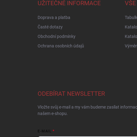
a
UŽITEČNÉ INFORMACE
VŠE
t
í
Doprava a platba
Tabulk
Časté dotazy
Katal
Obchodní podmínky
Katal
Ochrana osobních údajů
Výměna
ODEBÍRAT NEWSLETTER
Vložte svůj e-mail a my vám budeme zasílat informa
našem e-shopu.
E-MAIL