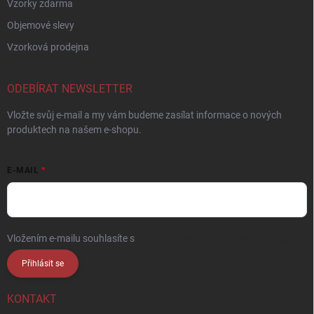
Vzorky zdarma
Objemové slevy
Vzorková prodejna
ODEBÍRAT NEWSLETTER
Vložte svůj e-mail a my vám budeme zasílat informace o nových
produktech na našem e-shopu.
E-MAIL
Vložením e-mailu souhlasíte s
podmínkami ochrany osobních údajů
Přihlásit se
KONTAKT