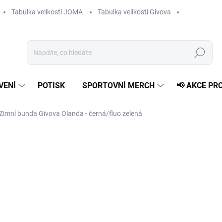
Tabulka velikostí JOMA
Tabulka velikostí Givova
Hledat
VENÍ
POTISK
SPORTOVNÍ MERCH
📢 AKCE PR
Zimní bunda Givova Olanda - černá/fluo zelená
1 459 Kč
Měrná
ZVOLTE VARIANTU
cena:
VELIKOST