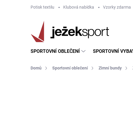
Přejít
Potisk textilu
Klubová nabídka
Vzorky zdarma
na
obsah
SPORTOVNÍ OBLEČENÍ
SPORTOVNÍ VYBA
Domů
Sportovní oblečení
Zimní bundy
ZNAČKA:
GIVOVA