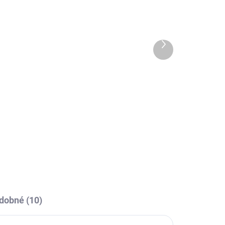
4 DNÍ
10-14 DNÍ
Termotriko Joma
Academy - fluo zelená
Další
599 Kč
produkt
l
Detail
my -
Elastické triko s dlouhým
y
rukávem Joma Academy -
vynikající pod zápasový dres
nebo pod tréninkové oblečení.
dobné (10)