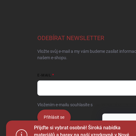
ODEBÍRAT NEWSLETTER
Vložte svůj e-mail a my vám budeme zasílat informa
našem e-shopu.
E-MAIL
Vložením e-mailu souhlasíte s
podmínkami ochrany o
Přihlásit se
Tento web p
Přijďte si vybrat osobně! Široká nabídka
webu vyjadřu
materiálů a barev na naší vzorkovně v Nové