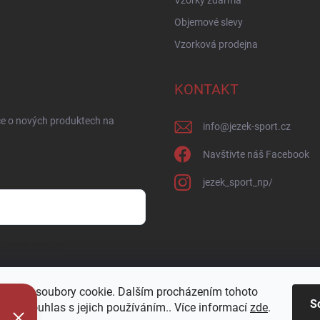
Vzorky zdarma
Objemové slevy
Vzorková prodejna
KONTAKT
ce o nových produktech na
info
@
jezek-sport.cz
Navštivte náš Facebook
jezek_sport_np/
sobních údajů
oužívá soubory cookie. Dalším procházením tohoto
S
jete souhlas s jejich používáním.. Více informací
zde
.