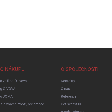
 O NÁKUPU
O SPOLEČNOSTI
a velikostí Givova
Kontakty
og GIVOVA
O nás
og JOMA
Reference
 a vrácení zboží, reklamace
Potisk textilu