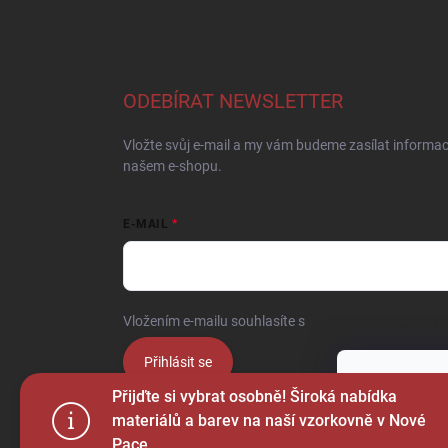
ODEBÍRAT NEWSLETTER
Vložte svůj e-mail a my vám budeme zasílat informa
našem e-shopu.
E-MAIL
Vložením e-mailu souhlasíte s
podmínkami ochrany o
Přihlásit se
Tento web p
Přijďte si vybrat osobně! Široká nabídka
webu vyjadřu
materiálů a barev na naší vzorkovně v Nové
Pace.