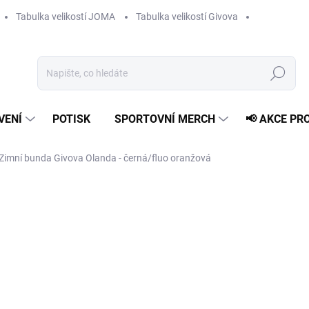
Tabulka velikostí JOMA
Tabulka velikostí Givova
Hledat
VENÍ
POTISK
SPORTOVNÍ MERCH
📢 AKCE PR
Zimní bunda Givova Olanda - černá/fluo oranžová
1 459 Kč
Měrná
ZVOLTE VARIANTU
cena:
VELIKOST