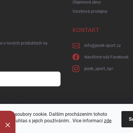
Objemové slevy
Vzorková prodejna
KONTAKT
ce o nových produktech na
info
@
jezek-sport.cz
Navštivte náš Facebook
jezek_sport_np/
sobních údajů
oužívá soubory cookie. Dalším procházením tohoto
S
jete souhlas s jejich používáním.. Více informací
zde
.