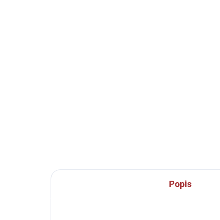
10-14 DNÍ
Termo elasťáky Joma
Te
Academy - modrá
Ac
549 Kč
54
Detail
Elastické trenky Joma Academy -
Ela
vynikající pod zápasové trenky
vyni
nebo pod tréninkové oblečení.
nebo
Popis