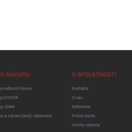
 O NÁKUPU
O SPOLEČNOSTI
a velikostí Givova
Kontakty
og GIVOVA
O nás
og JOMA
Reference
 a vrácení zboží, reklamace
Potisk textilu
Vzorky zdarma