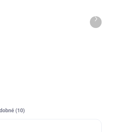
4 DNÍ
10-14 DNÍ
Termotriko Joma
Academy - modrá
Další
produkt
599 Kč
l
Detail
Elastické triko s dlouhým
rukávem Joma Academy -
vynikající pod zápasový dres
nebo pod tréninkové oblečení.
dobné (10)