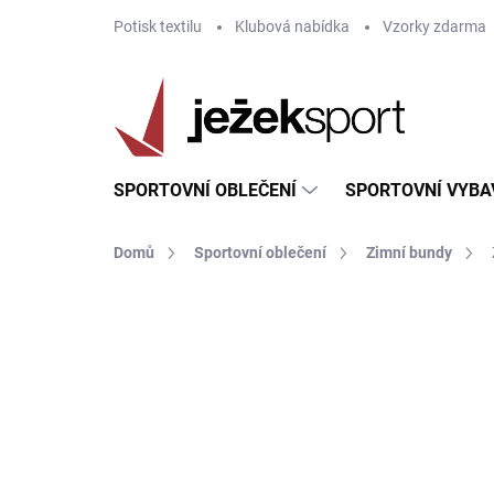
Přejít
Potisk textilu
Klubová nabídka
Vzorky zdarma
na
obsah
SPORTOVNÍ OBLEČENÍ
SPORTOVNÍ VYBA
Domů
Sportovní oblečení
Zimní bundy
ZNAČKA:
GIVOVA