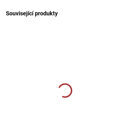
Související produkty
SKLADEM U VÝROBCE
SKLADEM U VÝROBCE
Volnočasové tepláky
Sportovní tepláky Joma
Givova Revolution - šedá
Victory - červená
819 Kč
729 Kč
Detail
Detail