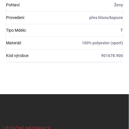
Pohlaví
:
Ženy
Provedení
:
přes hlavu/kapuce
Tipo Mdelo
:
T
Materiál
:
100% polyester (sport)
Kód výrobce
:
901678.900
Z
á
p
a
t
í
UŽITEČNÉ INFORMACE