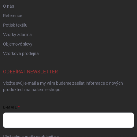
O nás
Reference
Potisk textilu
Vzorky zdarma
Objemové slevy
Vzorková prodejna
ODEBÍRAT NEWSLETTER
Vložte svůj e-mail a my vám budeme zasílat informace o nových
produktech na našem e-shopu.
E-MAIL