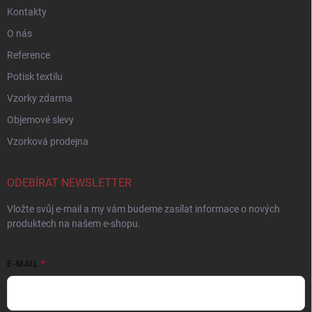
Kontakty
O nás
Reference
Potisk textilu
Vzorky zdarma
Objemové slevy
Vzorková prodejna
ODEBÍRAT NEWSLETTER
Vložte svůj e-mail a my vám budeme zasílat informace o nových
produktech na našem e-shopu.
E-MAIL