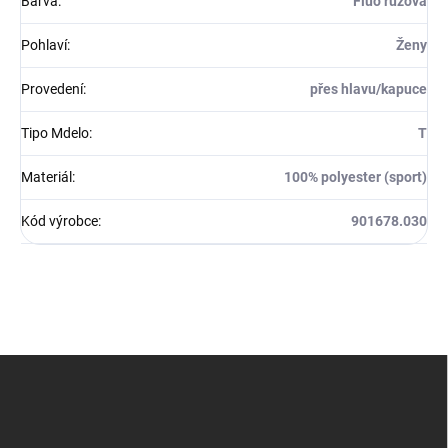
Barva
:
Fluo růžová
Pohlaví
:
Ženy
Provedení
:
přes hlavu/kapuce
Tipo Mdelo
:
T
Materiál
:
100% polyester (sport)
Kód výrobce
:
901678.030
Z
á
p
a