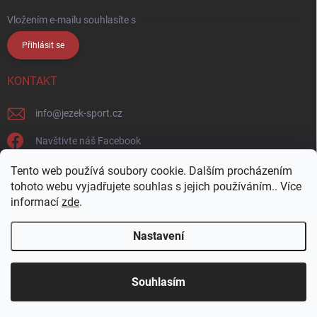
Vložením e-mailu souhlasíte s
podmínkami ochrany osobních údajů
Přihlásit se
KONTAKT
info
@
jezek-sport.cz
Navštivte náš Facebook
jezek_sport_np/
Tento web používá soubory cookie. Dalším procházením
tohoto webu vyjadřujete souhlas s jejich používáním.. Více
informací
zde
.
Nastavení
Copyright 2026
Ježek sport s.r.o.
. Všechna práva vyhrazena.
Upravit
nastavení cookies
Přijďte si vybrat osobně! Široká nabídka materiálů a
Souhlasím
barev na naší vzorkovně v Nové Pace.
Vytvořil Shoptet