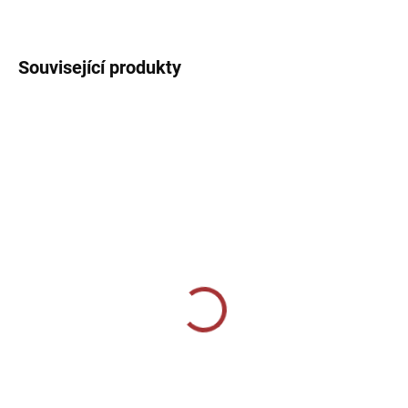
DETAILNÍ INFORMACE
Související produkty
SKLADEM U VÝROBCE
SKLADEM U VÝROBCE
Tepláky Joma
Sportovní tepláky Joma
MONTANA CUFF PANTS
Championship IV - tmavě
modrá/červená
999 Kč
839 Kč
Detail