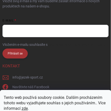
Vložte svůj e-mail a my vám budeme zasílat informace o nových
produktech na našem e-shopu.
E-MAIL
Vložením e-mailu souhlasíte s
podmínkami ochrany osobních údajů
Přihlásit se
KONTAKT
info
@
jezek-sport.cz
Navštivte náš Facebook
jezek_sport_np/
Tento web používá soubory cookie. Dalším procházením
tohoto webu vyjadřujete souhlas s jejich používáním.. Více
informací
zde
.