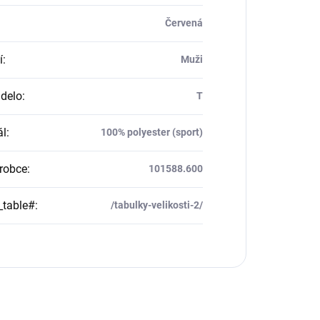
Červená
í
:
Muži
delo
:
T
ál
:
100% polyester (sport)
robce
:
101588.600
_table#
:
/tabulky-velikosti-2/