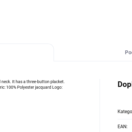
DETAILNÍ INFORMACE
Po
d neck. It has a three-button placket.
Dop
ric: 100% Polyester jacquard Logo:
Katego
EAN
: