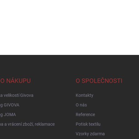
 O NÁKUPU
O SPOLEČNOSTI
a velikostí Givova
Kontakty
og GIVOVA
O nás
og JOMA
Reference
 a vrácení zboží, reklamace
Potisk textilu
Vzorky zdarma