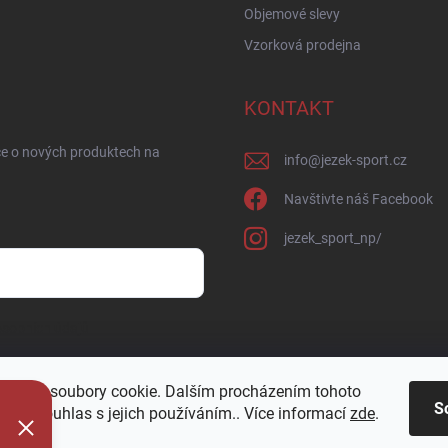
Objemové slevy
Vzorková prodejna
KONTAKT
ce o nových produktech na
info
@
jezek-sport.cz
Navštivte náš Facebook
jezek_sport_np/
sobních údajů
oužívá soubory cookie. Dalším procházením tohoto
S
jete souhlas s jejich používáním.. Více informací
zde
.