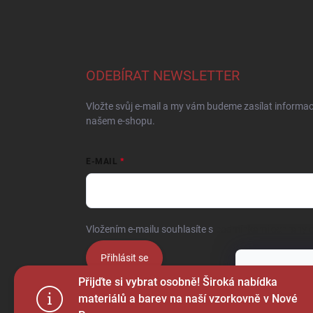
ODEBÍRAT NEWSLETTER
Vložte svůj e-mail a my vám budeme zasílat informa
našem e-shopu.
E-MAIL
Vložením e-mailu souhlasíte s
podmínkami ochrany o
Přihlásit se
Tento web p
Přijďte si vybrat osobně! Široká nabídka
webu vyjadřu
materiálů a barev na naší vzorkovně v Nové