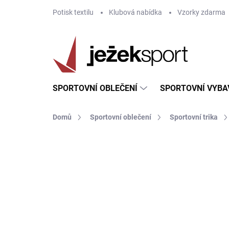
Přejít
Potisk textilu
Klubová nabídka
Vzorky zdarma
na
obsah
SPORTOVNÍ OBLEČENÍ
SPORTOVNÍ VYBA
Domů
Sportovní oblečení
Sportovní trika
ZNAČKA:
JOMA