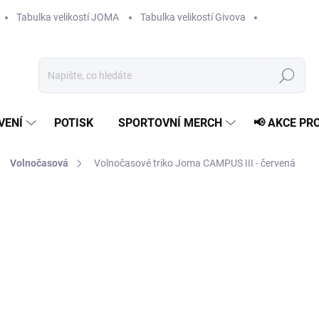
Tabulka velikostí JOMA
Tabulka velikostí Givova
Hledat
VENÍ
POTISK
SPORTOVNÍ MERCH
📢 AKCE PR
Volnočasová
Volnočasové triko Joma CAMPUS III - červená
od
409 Kč
Měrná
ZVOLTE VARIANTU
cena:
VELIKOST