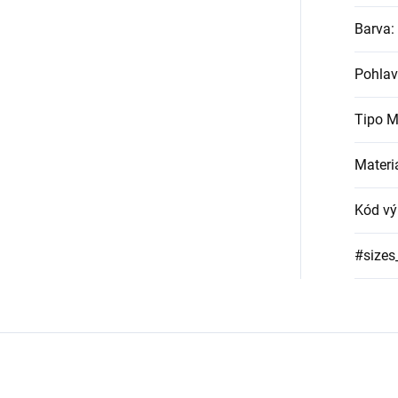
Barva
:
Pohlav
Tipo M
Materi
Kód vý
#sizes