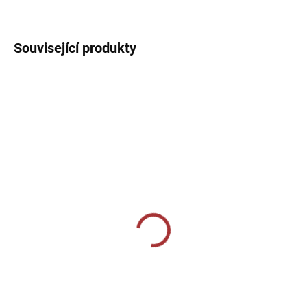
DETAILNÍ INFORMACE
Související produkty
SKLADEM U VÝROBCE
SKLADEM U VÝROBCE
Sportovní 3/4 tepláky
Sportovní tepláky Joma
Joma Pirate - modrá
Championship VII -
tmavě modrá/červená
859 Kč
459 Kč
od
Detail