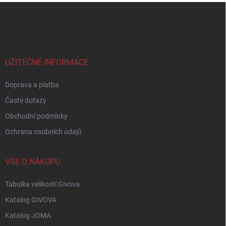
Z
á
p
a
t
í
UŽITEČNÉ INFORMACE
Doprava a platba
Časté dotazy
Obchodní podmínky
Ochrana osobních údajů
VŠE O NÁKUPU
Tabulka velikostí Givova
Katalog GIVOVA
Katalog JOMA