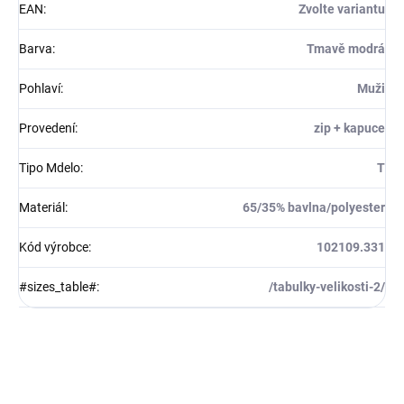
EAN
:
Zvolte variantu
Barva
:
Tmavě modrá
Pohlaví
:
Muži
Provedení
:
zip + kapuce
Tipo Mdelo
:
T
Materiál
:
65/35% bavlna/polyester
Kód výrobce
:
102109.331
#sizes_table#
:
/tabulky-velikosti-2/