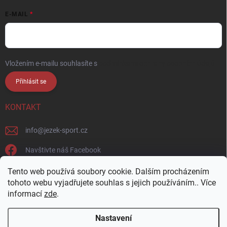
E-MAIL
Vložením e-mailu souhlasíte s
podmínkami ochrany osobních údajů
Přihlásit se
KONTAKT
info
@
jezek-sport.cz
Navštivte náš Facebook
jezek_sport_np/
Tento web používá soubory cookie. Dalším procházením
tohoto webu vyjadřujete souhlas s jejich používáním.. Více
informací
zde
.
Nastavení