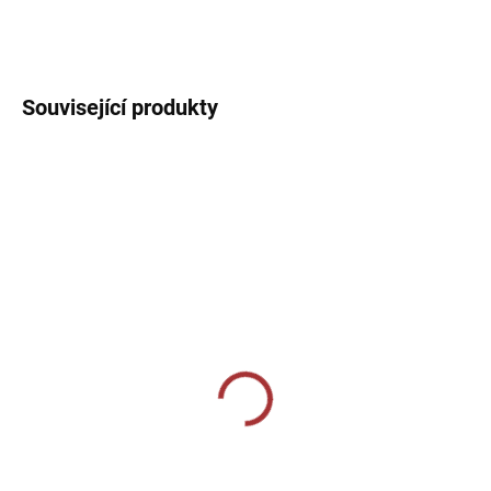
DETAILNÍ INFORMACE
Související produkty
SKLADEM U VÝROBCE
SKLADEM U VÝROBCE
Sportovní tepláky Joma
Sportovní tepláky Joma
Championship VII -
Championship IV - tmavě
tmavě modrá/bílá
modrá/žlutá
459 Kč
839 Kč
od