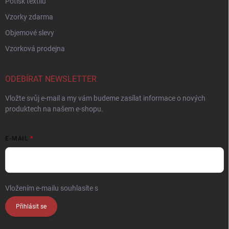
Potisk textilu
Vzorky zdarma
Objemové slevy
Vzorková prodejna
ODEBÍRAT NEWSLETTER
Vložte svůj e-mail a my vám budeme zasílat informace o nových
produktech na našem e-shopu.
E-MAIL
Vložením e-mailu souhlasíte s
podmínkami ochrany osobních údajů
Přihlásit se