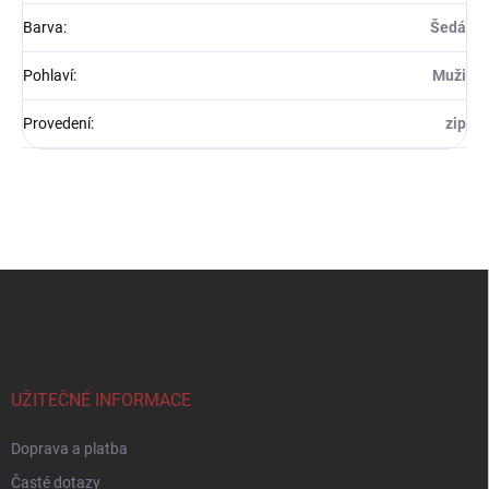
Barva
:
Šedá
Pohlaví
:
Muži
Provedení
:
zip
Z
á
p
a
t
í
UŽITEČNÉ INFORMACE
Doprava a platba
Časté dotazy