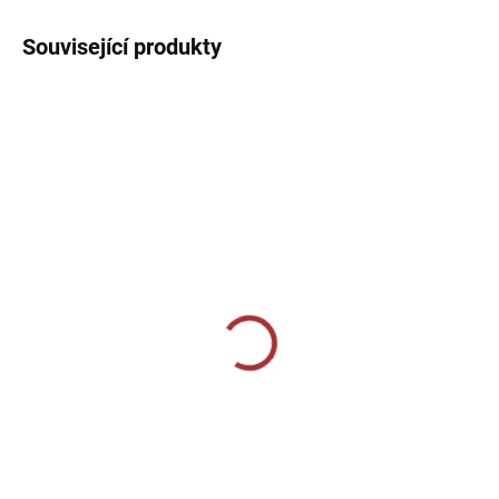
Související produkty
SKLADEM U VÝROBCE
SKLADEM U VÝROBCE
CALZA CALCIO ALTA
Sportovní štulpny Joma
Classic II - fluo trkysová
349 Kč
219 Kč
od
Detail
Detail