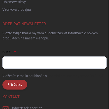
Objemové slevy
Vzorková prodejna
ODEBÍRAT NEWSLETTER
Vložte svůj e-mail a my vám budeme zasílat informace o nových
produktech na našem e-shopu.
E-MAIL
Vložením e-mailu souhlasíte s
podmínkami ochrany osobních údajů
Přihlásit se
KONTAKT
info
@
jezek-sport.cz