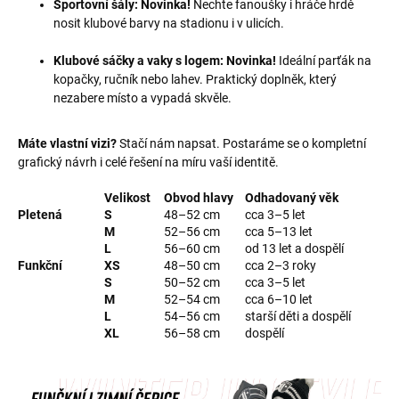
Sportovní šály:
Novinka!
Nechte fanoušky i hráče hrdě
nosit klubové barvy na stadionu i v ulicích.
Klubové sáčky a vaky s logem:
Novinka!
Ideální parťák na
kopačky, ručník nebo lahev. Praktický doplněk, který
nezabere místo a vypadá skvěle.
Máte vlastní vizi?
Stačí nám napsat. Postaráme se o kompletní
grafický návrh i celé řešení na míru vaší identitě.
Velikost
Obvod hlavy
Odhadovaný věk
Pletená
S
48–52 cm
cca 3–5 let
M
52–56 cm
cca 5–13 let
L
56–60 cm
od 13 let a dospělí
Funkční
XS
48–50 cm
cca 2–3 roky
S
50–52 cm
cca 3–5 let
M
52–54 cm
cca 6–10 let
L
54–56 cm
starší děti a dospělí
XL
56–58 cm
dospělí