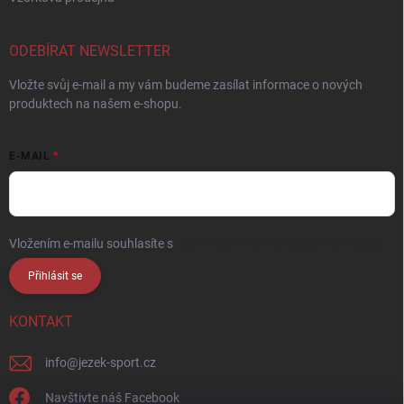
ODEBÍRAT NEWSLETTER
Vložte svůj e-mail a my vám budeme zasílat informace o nových
produktech na našem e-shopu.
E-MAIL
Vložením e-mailu souhlasíte s
podmínkami ochrany osobních údajů
Přihlásit se
KONTAKT
info
@
jezek-sport.cz
Navštivte náš Facebook