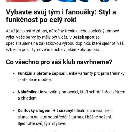
Vybavte svůj tým i fanoušky: Styl a
funkčnost po celý rok!
Ať už jde o ostrý zápas, náročný trénink nebo společný týmový
výlet, vaše barvy by měly být vidět. V
Ježek sport
se
specializujeme na zakázkovou výrobu doplňků, které sjednotí váš
vzhled a posílí týmového ducha v jakémkoliv počasí.
Co všechno pro váš klub navrhneme?
Funkční a pletené čepice:
Lehké varianty pro jarní tréninky
i zateplené modely.
Nákrčníky:
Univerzální pomocníci, kteří ochrání před větrem
a chladem.
Kšiltovky s logem:
Hit sezóny!
Ideální ochrana před
sluncem na letní soustředění, turnaje i běžné nošení.
Sjednoťte svůj tým stylově.