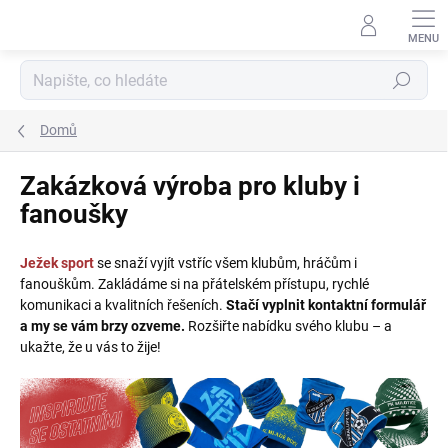
Přejít
na
obsah
Hledat
Domů
Zakázková výroba pro kluby i
fanoušky
Ježek sport
se snaží vyjít vstříc všem klubům, hráčům i
fanouškům. Zakládáme si na přátelském přístupu, rychlé
komunikaci a kvalitních řešeních.
Stačí vyplnit kontaktní formulář
a my se vám brzy ozveme.
Rozšiřte nabídku svého klubu – a
ukažte, že u vás to žije!