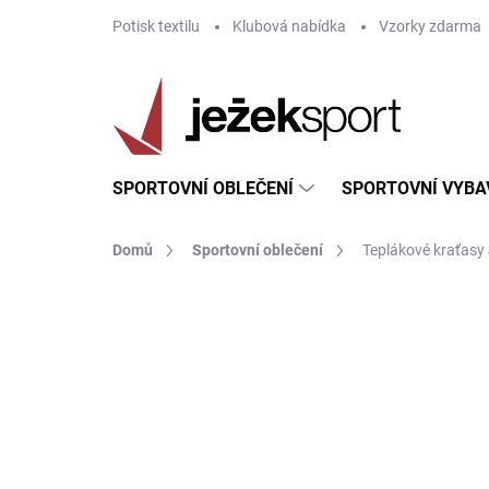
Přejít
Potisk textilu
Klubová nabídka
Vzorky zdarma
na
obsah
SPORTOVNÍ OBLEČENÍ
SPORTOVNÍ VYBA
Domů
Sportovní oblečení
Teplákové kraťasy
ZNAČKA:
JOMA