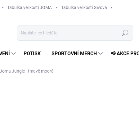
Tabulka velikostí JOMA
Tabulka velikostí Givova
Hledat
VENÍ
POTISK
SPORTOVNÍ MERCH
📢 AKCE PR
 Joma Jungle - tmavě modrá
769 Kč
Měrná
ZVOLTE VARIANTU
cena:
VELIKOST