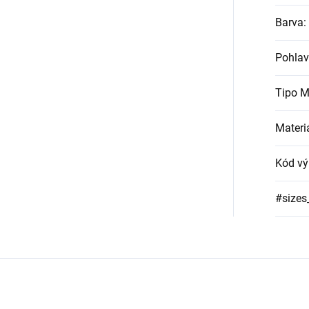
Barva
:
Pohlav
Tipo M
Materi
Kód vý
#sizes