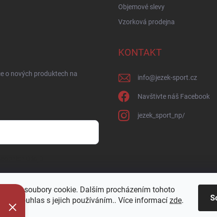
Objemové slevy
Vzorková prodejna
KONTAKT
ce o nových produktech na
info
@
jezek-sport.cz
Navštivte náš Facebook
jezek_sport_np/
sobních údajů
oužívá soubory cookie. Dalším procházením tohoto
S
jete souhlas s jejich používáním.. Více informací
zde
.