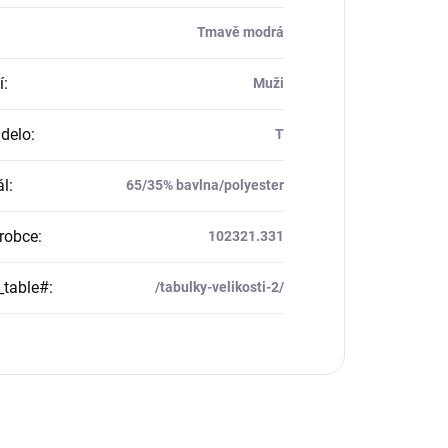
Tmavě modrá
í
:
Muži
delo
:
T
ál
:
65/35% bavlna/polyester
robce
:
102321.331
_table#
:
/tabulky-velikosti-2/