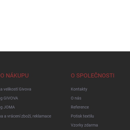
 O NÁKUPU
O SPOLEČNOSTI
a velikostí Givova
Kontakty
og GIVOVA
O nás
og JOMA
Reference
 a vrácení zboží, reklamace
Potisk textilu
Vzorky zdarma