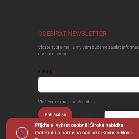
ODEBÍRAT NEWSLETTER
Vložte svůj e-mail a my vám budeme zasílat informa
našem e-shopu.
E-MAIL
Vložením e-mailu souhlasíte s
podmínkami ochrany o
Přihlásit se
Tento web p
Přijďte si vybrat osobně! Široká nabídka
webu vyjadřu
materiálů a barev na naší vzorkovně v Nové