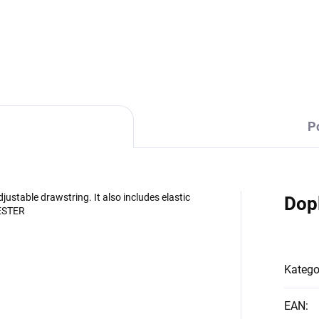
DETAILNÍ INFORMACE
P
justable drawstring. It also includes elastic
Dop
ESTER
Katego
EAN
: