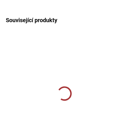
DETAILNÍ INFORMACE
Související produkty
SKLADEM U VÝROBCE
SKLADEM U VÝROBCE
Tréninkové triko 124-
Tréninkové triko 124-
červená
mátová
229 Kč
229 Kč
od
od
Detail
Detail