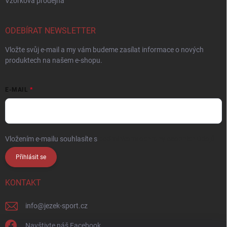
Vzorková prodejna
ODEBÍRAT NEWSLETTER
Vložte svůj e-mail a my vám budeme zasílat informace o nových
produktech na našem e-shopu.
E-MAIL
Vložením e-mailu souhlasíte s
podmínkami ochrany osobních údajů
Přihlásit se
KONTAKT
info
@
jezek-sport.cz
Navštivte náš Facebook