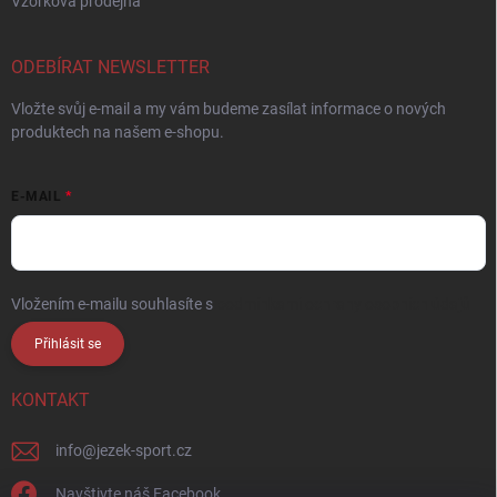
Vzorková prodejna
ODEBÍRAT NEWSLETTER
Vložte svůj e-mail a my vám budeme zasílat informace o nových
produktech na našem e-shopu.
E-MAIL
Vložením e-mailu souhlasíte s
podmínkami ochrany osobních údajů
Přihlásit se
KONTAKT
info
@
jezek-sport.cz
Navštivte náš Facebook