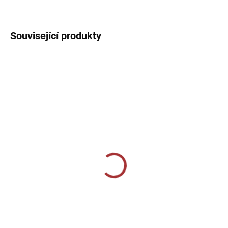
DETAILNÍ INFORMACE
Související produkty
SKLADEM U VÝROBCE
SKLADEM U VÝROBCE
Fantasy 147-bílá
Dámské bavlněné triko
134-khaki
179 Kč
229 Kč
Detail
Detail