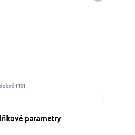
OBCE
SKLADEM U VÝROBCE
Dámské tréninkové triko
140-královská modrá
229 Kč
l
Detail
dobné (10)
lňkové parametry