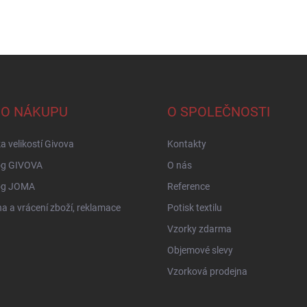
 O NÁKUPU
O SPOLEČNOSTI
a velikostí Givova
Kontakty
og GIVOVA
O nás
og JOMA
Reference
 a vrácení zboží, reklamace
Potisk textilu
Vzorky zdarma
Objemové slevy
Vzorková prodejna