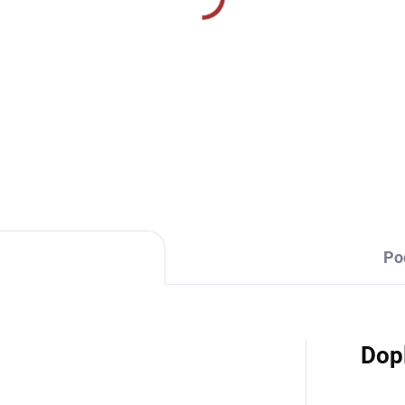
SKLADEM U VÝROBCE
SKLADEM U VÝR
ntasy 147-neon orange
Tréninkové triko 124-
neon yellow
9 Kč
229 Kč
od
Detail
Detai
Po
Dop