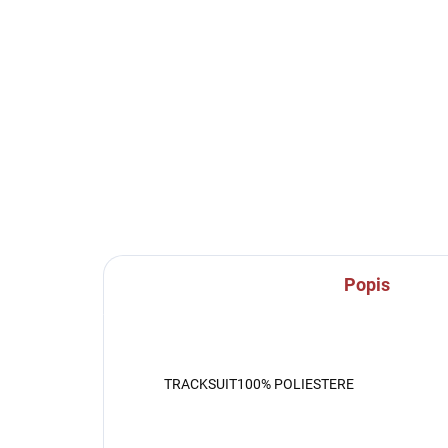
SKLADEM U VÝROBCE
Fantasy 147-neon yellow
Fa
189 Kč
18
Detail
Popis
TRACKSUIT100% POLIESTERE