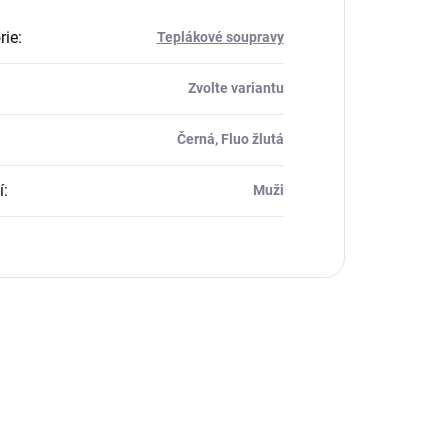
rie
:
Teplákové soupravy
Zvolte variantu
Černá, Fluo žlutá
í
:
Muži