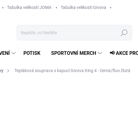
Tabulka velikostí JOMA
Tabulka velikostí Givova
Hledat
VENÍ
POTISK
SPORTOVNÍ MERCH
📢 AKCE PR
vy
Tepláková souprava s kapucí Givova King 4 - černá/fluo žlutá
1 459 Kč
Měrná
ZVOLTE VARIANTU
cena:
VELIKOST