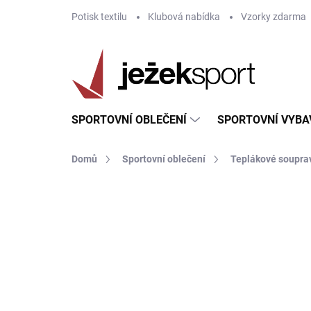
Přejít
Potisk textilu
Klubová nabídka
Vzorky zdarma
na
obsah
SPORTOVNÍ OBLEČENÍ
SPORTOVNÍ VYBA
Domů
Sportovní oblečení
Teplákové soupra
ZNAČKA:
GIVOVA