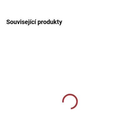
DETAILNÍ INFORMACE
Související produkty
SKLADEM U VÝROBCE
SKLADEM U VÝROBCE
Dámské tréninkové triko
Dámské bavlněné triko
140-bílá
134-khaki
219 Kč
229 Kč
Detail
Detail