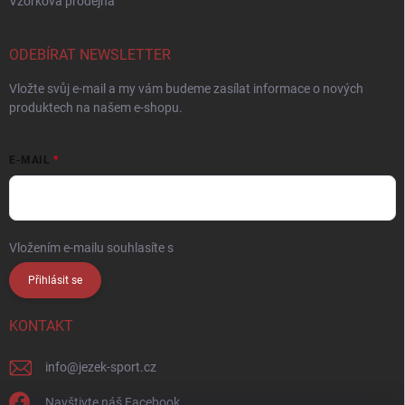
Vzorková prodejna
ODEBÍRAT NEWSLETTER
Vložte svůj e-mail a my vám budeme zasílat informace o nových
produktech na našem e-shopu.
E-MAIL
Vložením e-mailu souhlasíte s
podmínkami ochrany osobních údajů
Přihlásit se
KONTAKT
info
@
jezek-sport.cz
Navštivte náš Facebook