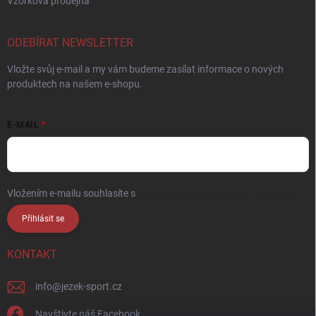
Vzorková prodejna
ODEBÍRAT NEWSLETTER
Vložte svůj e-mail a my vám budeme zasílat informace o nových
produktech na našem e-shopu.
E-MAIL
Vložením e-mailu souhlasíte s
podmínkami ochrany osobních údajů
Přihlásit se
KONTAKT
info
@
jezek-sport.cz
Navštivte náš Facebook