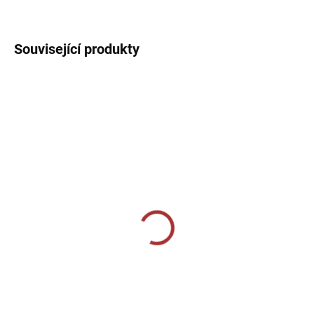
DETAILNÍ INFORMACE
Související produkty
SKLADEM U VÝROBCE
SKLADEM U VÝROBCE
Dámské tréninkové triko
Fantasy 147-tyrkysová
140-khaki
189 Kč
229 Kč
Detail
Detail