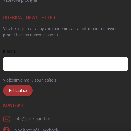
Vzorková prodejna
ODEBÍRAT NEWSLETTER
Vložte svůj e-mail a my vám budeme zasílat informace o nových
produktech na našem e-shopu.
E-MAIL
Vložením e-mailu souhlasíte s
podmínkami ochrany osobních údajů
Přihlásit se
KONTAKT
info
@
jezek-sport.cz
Navštivte náš Facebook