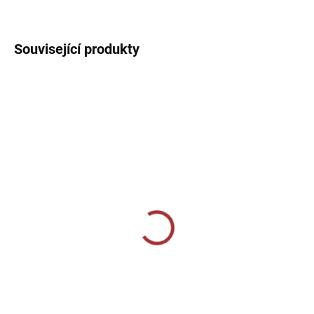
DETAILNÍ INFORMACE
Související produkty
SKLADEM U VÝROBCE
SKLADEM U VÝROBCE
Fantasy 147-žlutá
Tréninkové triko 124-
military
189 Kč
229 Kč
od
Detail
Detail