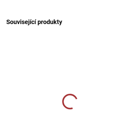
DETAILNÍ INFORMACE
Související produkty
SKLADEM U VÝROBCE
SKLADEM U VÝROBCE
Dámské tréninkové triko
Fantasy 147-neon
140-mátová
orange
229 Kč
189 Kč
Detail
Detail