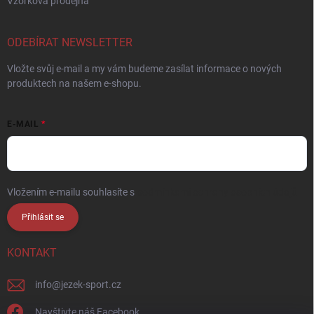
Vzorková prodejna
ODEBÍRAT NEWSLETTER
Vložte svůj e-mail a my vám budeme zasílat informace o nových
produktech na našem e-shopu.
E-MAIL
Vložením e-mailu souhlasíte s
podmínkami ochrany osobních údajů
Přihlásit se
KONTAKT
info
@
jezek-sport.cz
Navštivte náš Facebook