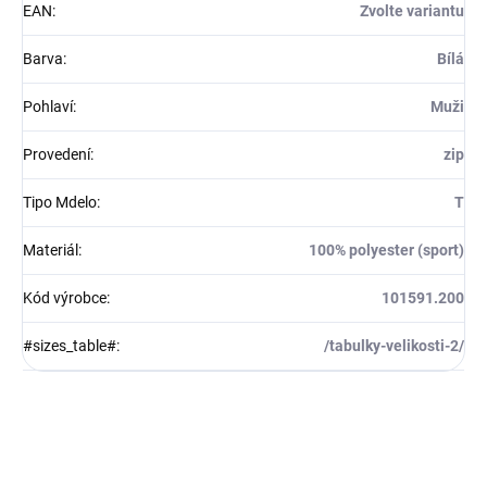
EAN
:
Zvolte variantu
Barva
:
Bílá
Pohlaví
:
Muži
Provedení
:
zip
Tipo Mdelo
:
T
Materiál
:
100% polyester (sport)
Kód výrobce
:
101591.200
#sizes_table#
:
/tabulky-velikosti-2/