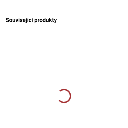
DETAILNÍ INFORMACE
Související produkty
SKLADEM U VÝROBCE
SKLADEM U VÝROBCE
Volnočasové tepláky
Sportovní 3/4 tepláky
Joma Jungle - tmavě
Joma Pirate - černá
modrá
859 Kč
1 019 Kč
Detail