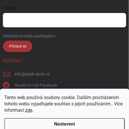
E-MAIL
Vložením e-mailu souhlasíte s
podmínkami ochrany osobních údajů
Přihlásit se
KONTAKT
info
@
jezek-sport.cz
Navštivte náš Facebook
jezek_sport_np/
Tento web používá soubory cookie. Dalším procházením
tohoto webu vyjadřujete souhlas s jejich používáním.. Více
informací
zde
.
Nastavení