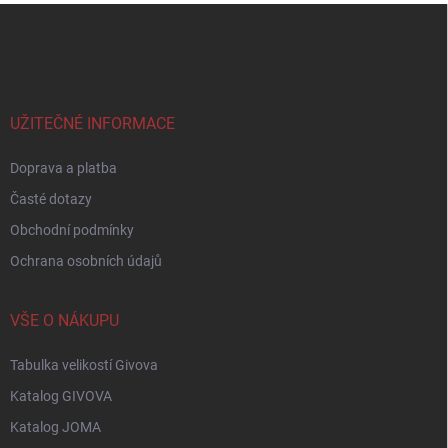
Z
á
p
a
t
í
UŽITEČNÉ INFORMACE
Doprava a platba
Časté dotazy
Obchodní podmínky
Ochrana osobních údajů
VŠE O NÁKUPU
Tabulka velikostí Givova
Katalog GIVOVA
Katalog JOMA