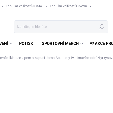
Tabulka velikostí JOMA
Tabulka velikostí Givova
Hledat
VENÍ
POTISK
SPORTOVNÍ MERCH
📢 AKCE PR
ovní mikina se zipem a kapucí Joma Academy IV - tmavě modrá/tyrkysov
999 Kč
Měrná
ZVOLTE VARIANTU
cena:
VELIKOST