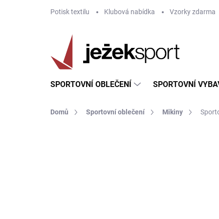
Přejít
Potisk textilu
Klubová nabídka
Vzorky zdarma
na
obsah
SPORTOVNÍ OBLEČENÍ
SPORTOVNÍ VYBA
Domů
Sportovní oblečení
Mikiny
Sport
ZNAČKA:
JOMA