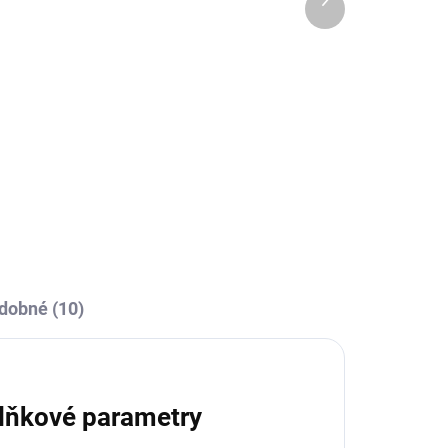
OBCE
SKLADEM U VÝROBCE
produkt
Sportovní tepláky Joma
Championship IV -
černá/bílá
839 Kč
l
Detail
dobné (10)
lňkové parametry