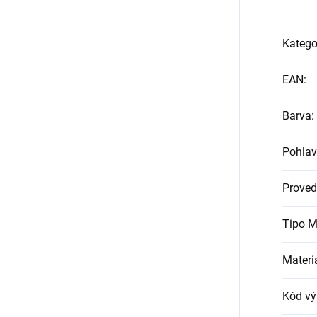
Katego
EAN
:
Barva
:
Pohlav
Proved
Tipo M
Materi
Kód vý