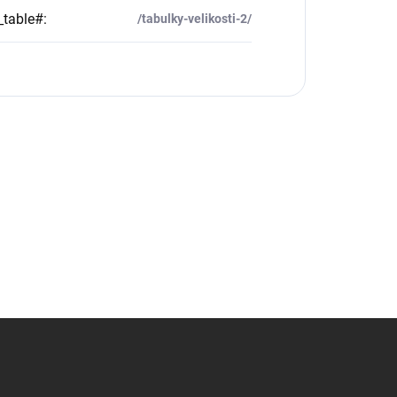
_table#
:
/tabulky-velikosti-2/