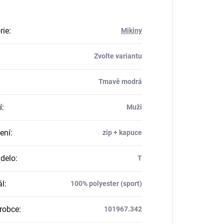
rie
:
Mikiny
Zvolte variantu
Tmavě modrá
í
:
Muži
ení
:
zip + kapuce
delo
:
T
ál
:
100% polyester (sport)
robce
:
101967.342