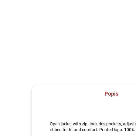
SKLADEM U VÝROBCE
Sportovní tepláky Joma
Spo
Championship VII -
Jo
černá/fluo zelená
70
459 Kč
od
Detail
Popis
Open jacket with zip. Includes pockets, adjus
ribbed for fit and comfort. Printed logo. 1