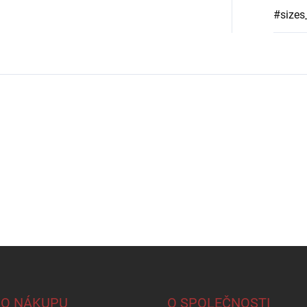
#sizes
 O NÁKUPU
O SPOLEČNOSTI