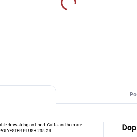
SKLADEM U VÝROBCE
SKLADEM U VÝR
rtovní 3/4 tepláky
Sportovní 3/4 tepláky
ma Combi - černá
Givova One - tmavě
modrá
9 Kč
639 Kč
Detail
Detai
Po
table drawstring on hood. Cuffs and hem are
Dop
00% POLYESTER PLUSH 235 GR.