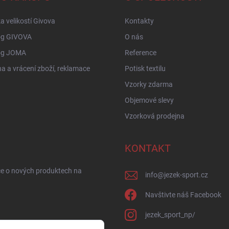
a velikostí Givova
Kontakty
og GIVOVA
O nás
og JOMA
Reference
 a vrácení zboží, reklamace
Potisk textilu
Vzorky zdarma
Objemové slevy
Vzorková prodejna
KONTAKT
ce o nových produktech na
info
@
jezek-sport.cz
Navštivte náš Facebook
jezek_sport_np/