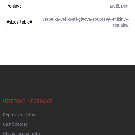
Pohlaví
:
Muži, Děti
/tabulka-velikosti-givova-soupravy--mikiny--
#sizes_table#
:
teplaky/
Z
á
p
a
t
í
UŽITEČNÉ INFORMACE
Doprava a platba
Časté dotazy
Obchodní podmínky