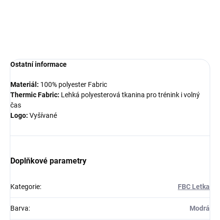
Týmová mikina
Givova 500 s kapucí
je univerzální sportovní
oblečení pro klub i jednotlivce.
DETAILNÍ INFORMACE
Ostatní informace
Materiál:
100% polyester Fabric
Thermic Fabric:
Lehká polyesterová tkanina pro trénink i volný
čas
Logo:
Vyšívané
Doplňkové parametry
Kategorie
:
FBC Letka
Barva
:
Modrá