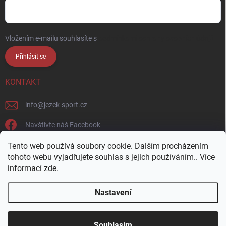
Vložením e-mailu souhlasíte s
podmínkami ochrany osobních údajů
Přihlásit se
KONTAKT
info
@
jezek-sport.cz
Navštivte náš Facebook
jezek_sport_np/
Tento web používá soubory cookie. Dalším procházením
tohoto webu vyjadřujete souhlas s jejich používáním.. Více
informací
zde
.
Nastavení
Copyright 2026
Ježek sport s.r.o.
. Všechna práva vyhrazena.
Upravit
nastavení cookies
Přijďte si vybrat osobně! Široká nabídka materiálů a
Souhlasím