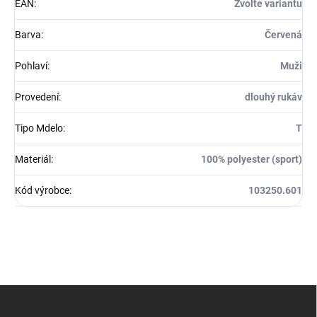
EAN
:
Zvolte variantu
Barva
:
Červená
Pohlaví
:
Muži
Provedení
:
dlouhý rukáv
Tipo Mdelo
:
T
Materiál
:
100% polyester (sport)
Kód výrobce
:
103250.601
Z
á