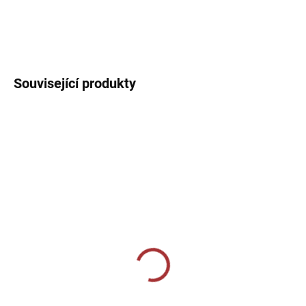
Sportovní dres s kulatým límečkem, lehký, prodyšný s technologií
pro rychlý odvod potu sportovce.
DETAILNÍ INFORMACE
Související produkty
SKLADEM U VÝROBCE
SKLADEM U VÝROBCE
Sportovní štulpny Joma
Sportovní štulpny Givova
Premier II - černá/bílá
- fluo oranžová
269 Kč
239 Kč
od