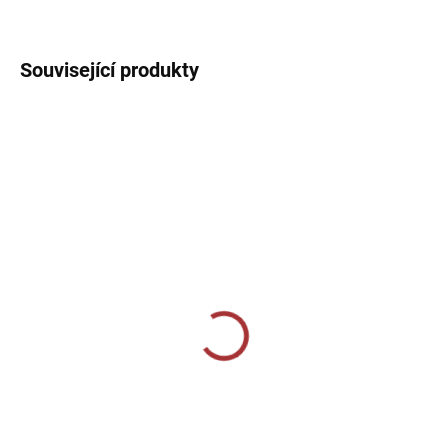
DETAILNÍ INFORMACE
Související produkty
SKLADEM U VÝROBCE
SKLADEM U VÝROBCE
CALZA CALCIO ALTA
Joma PROFESSIONAL II
SOCKS - - bílá/tmavě
349 Kč
modrá
Detail
229 Kč