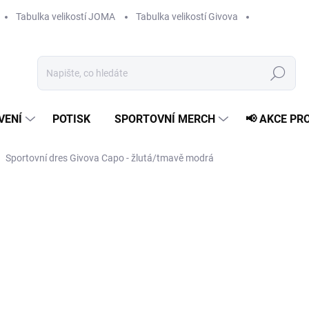
Tabulka velikostí JOMA
Tabulka velikostí Givova
Hledat
VENÍ
POTISK
SPORTOVNÍ MERCH
📢 AKCE PR
Sportovní dres Givova Capo - žlutá/tmavě modrá
369 Kč
Měrná
ZVOLTE VARIANTU
cena:
VELIKOST