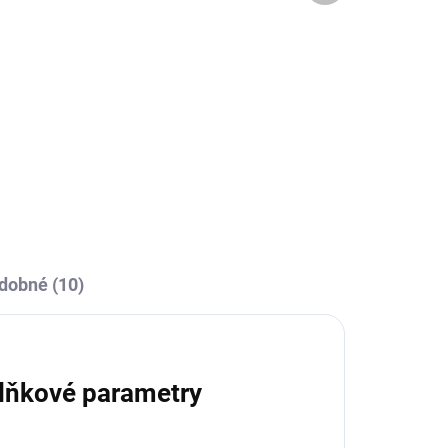
OBCE
SKLADEM U VÝROBCE
a
Sportovní štulpny Joma
Calcio - bílá/černá
239 Kč
l
Detail
dobné (10)
lňkové parametry