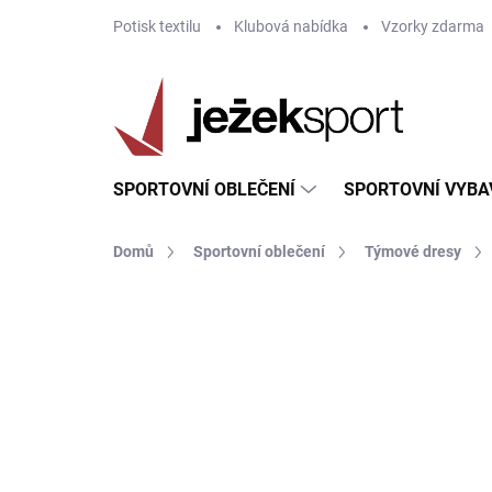
Přejít
Potisk textilu
Klubová nabídka
Vzorky zdarma
na
obsah
SPORTOVNÍ OBLEČENÍ
SPORTOVNÍ VYBA
Domů
Sportovní oblečení
Týmové dresy
ZNAČKA:
GIVOVA