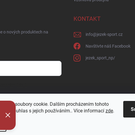
KONTAKT
ce o nových produktech na
info
@
jezek-sport.cz
Navštivte náš Facebook
jezek_sport_np/
sobních údajů
oužívá soubory cookie. Dalším procházením tohoto
S
jete souhlas s jejich používáním.. Více informací
zde
.
í
azena.
Upravit nastavení cookies