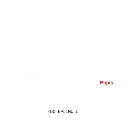
SKLADEM U VÝROBCE
CALZA CALCIO ALTA
Spo
be
349 Kč
15
Detail
Popis
FOOTBALLNULL