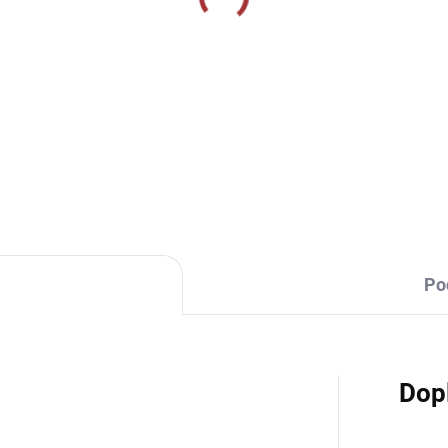
MOMENTÁLNĚ VYPRODÁNO
SKLADEM U VÝR
rtovní štulpny Givova
Sportovní štulpny Jom
zponožkové - červená
Classic II - žlutá
9 Kč
219 Kč
Detail
Detai
Po
Dop