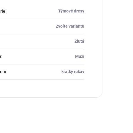
rie
:
Týmové dresy
Zvolte variantu
Žlutá
í
:
Muži
ení
:
krátký rukáv