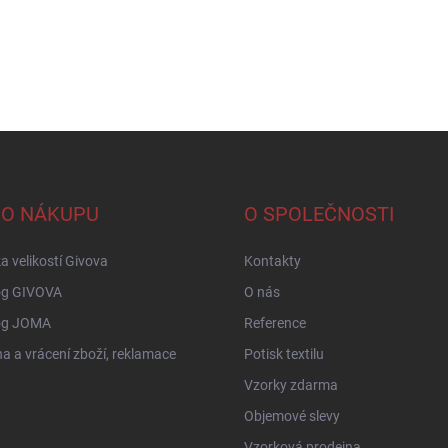
 O NÁKUPU
O SPOLEČNOSTI
a velikostí Givova
Kontakty
og GIVOVA
O nás
og JOMA
Reference
 a vrácení zboží, reklamace
Potisk textilu
Vzorky zdarma
Objemové slevy
Vzorková prodejna