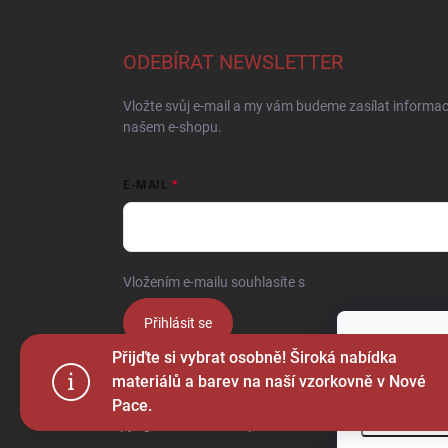
ODEBÍRAT NEWSLETTER
Vložte svůj e-mail a my vám budeme zasílat informa
našem e-shopu.
E-MAIL
Vložením e-mailu souhlasíte s
podmínkami ochrany o
Přihlásit se
Tento web p
Přijďte si vybrat osobně! Široká nabídka
webu vyjadřu
materiálů a barev na naší vzorkovně v Nové
Pace.
Nastaven
Copyright 2026
Ježek sport s.r.o.
. Všechna práva vyhr