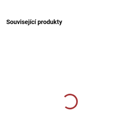
DETAILNÍ INFORMACE
Související produkty
SKLADEM U VÝROBCE
SKLADEM U VÝROBCE
Sportovní štulpny Joma
Sportovní štulpny Joma
Calcio - bílá/modrá
Premier II - červená/bílá
239 Kč
229 Kč
Detail
Detail