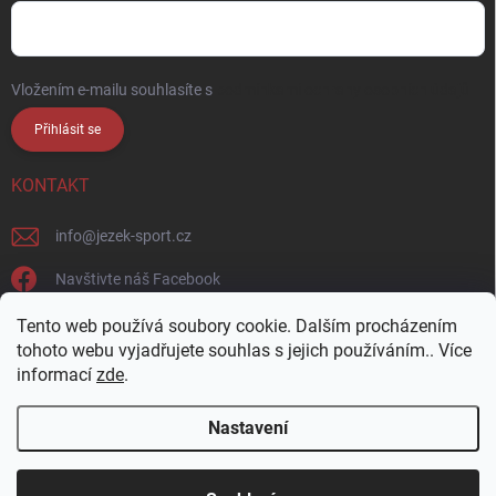
Vložením e-mailu souhlasíte s
podmínkami ochrany osobních údajů
Přihlásit se
KONTAKT
info
@
jezek-sport.cz
Navštivte náš Facebook
jezek_sport_np/
Tento web používá soubory cookie. Dalším procházením
tohoto webu vyjadřujete souhlas s jejich používáním.. Více
informací
zde
.
Nastavení
Copyright 2026
Ježek sport s.r.o.
. Všechna práva vyhrazena.
Upravit
nastavení cookies
Přijďte si vybrat osobně! Široká nabídka materiálů a