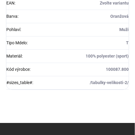
EAN
:
Zvolte variantu
Barva
:
Oranžová
Pohlaví
:
Muži
Tipo Mdelo
:
T
Materiál
:
100% polyester (sport)
Kód výrobce
:
100087.800
#sizes_table#
:
/tabulky-velikosti-2/
Z
á