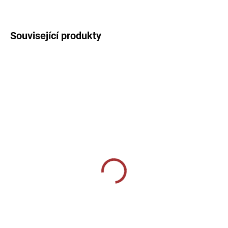
DETAILNÍ INFORMACE
Související produkty
SKLADEM U VÝROBCE
SKLADEM U VÝROBCE
Volnočasové tepláky
Sportovní tepláky Joma
Joma Montana Straight -
Championship IV - tmavě
černá
modrá/bílá
1 019 Kč
839 Kč