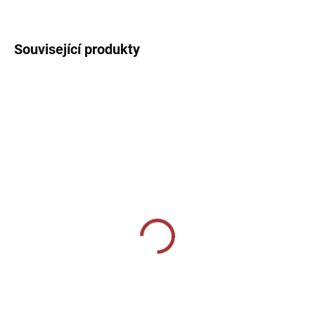
DETAILNÍ INFORMACE
Související produkty
SKLADEM U VÝROBCE
SKLADEM U VÝROBCE
BORSA NEW
Sportovní taška Givova
REVOLUTION BIG
Palestra - černá
819 Kč
999 Kč
Detail
Detail