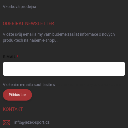
Vzorková prodejna
ODEBÍRAT NEWSLETTER
Vložte svůj e-mail a my vám budeme zasílat informace o nových
produktech na našem e-shopu.
E-MAIL
Vložením e-mailu souhlasíte s
podmínkami ochrany osobních údajů
Přihlásit se
KONTAKT
info
@
jezek-sport.cz