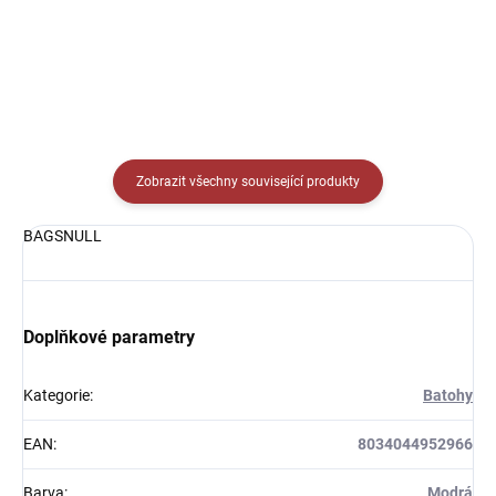
Zobrazit všechny související produkty
BAGSNULL
Doplňkové parametry
Kategorie
:
Batohy
EAN
:
8034044952966
Barva
:
Modrá