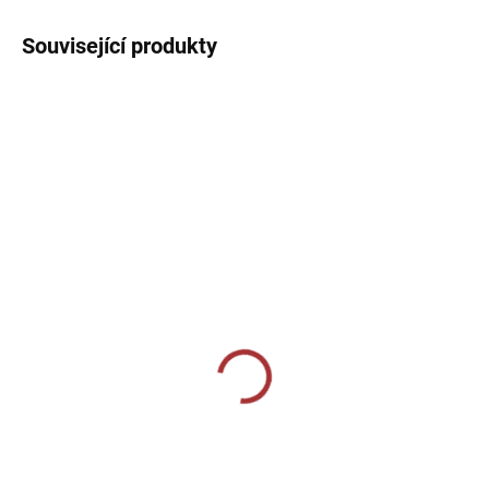
Související produkty
AKCE
DO 3 DNÍ
DO 3 DNÍ
Tréninkový set Economy
Vytyčovací mety 4x8ks.
1 490 Kč
419 Kč
Do košíku
Do košíku
Agility sada Economy Kit vám
Set 32 met složených ze čtyř
pomůže zlepšit hbitost, rychlost,
různých barev, pro vymezení