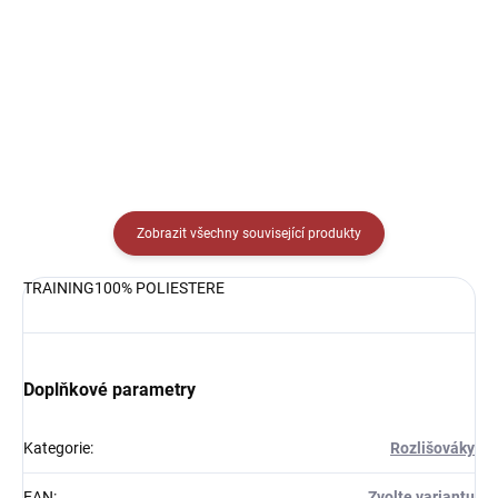
reakci a sílu při tréninku na
dráhy při tréninku, vhodné pro
jakýkoliv sport.
širokou škálu sportů.
Zobrazit všechny související produkty
TRAINING100% POLIESTERE
Doplňkové parametry
Kategorie
:
Rozlišováky
EAN
:
Zvolte variantu