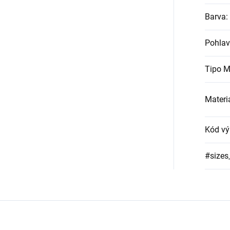
Barva
:
Pohlav
Tipo M
Materi
Kód vý
#sizes