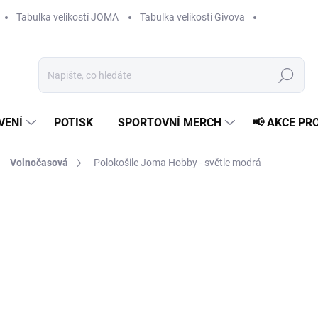
Tabulka velikostí JOMA
Tabulka velikostí Givova
Hledat
VENÍ
POTISK
SPORTOVNÍ MERCH
📢 AKCE PR
Volnočasová
Polokošile Joma Hobby - světle modrá
739 Kč
Měrná
ZVOLTE VARIANTU
cena:
VELIKOST