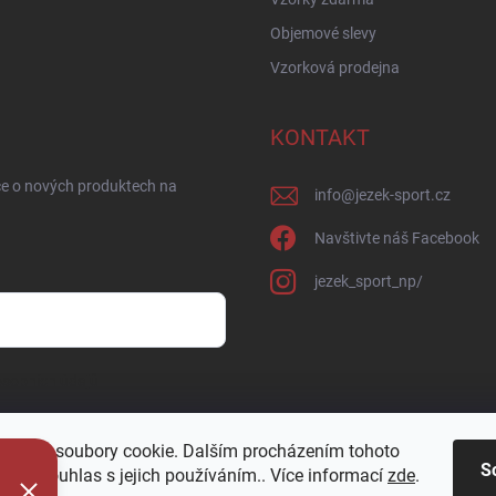
Objemové slevy
Vzorková prodejna
KONTAKT
ce o nových produktech na
info
@
jezek-sport.cz
Navštivte náš Facebook
jezek_sport_np/
sobních údajů
oužívá soubory cookie. Dalším procházením tohoto
S
jete souhlas s jejich používáním.. Více informací
zde
.