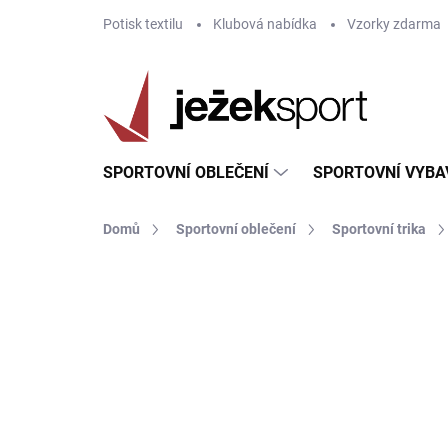
Přejít
Potisk textilu
Klubová nabídka
Vzorky zdarma
na
obsah
SPORTOVNÍ OBLEČENÍ
SPORTOVNÍ VYBA
Domů
Sportovní oblečení
Sportovní trika
ZNAČKA:
JOMA