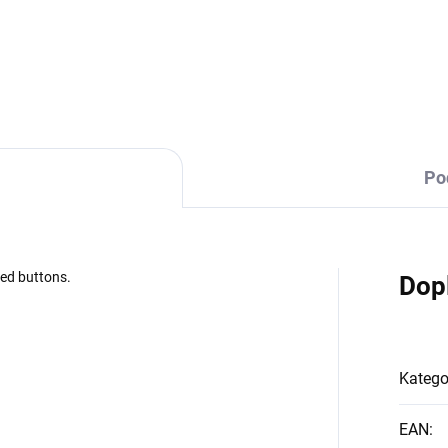
DETAILNÍ INFORMACE
Po
zed buttons.
Dop
Katego
EAN
: