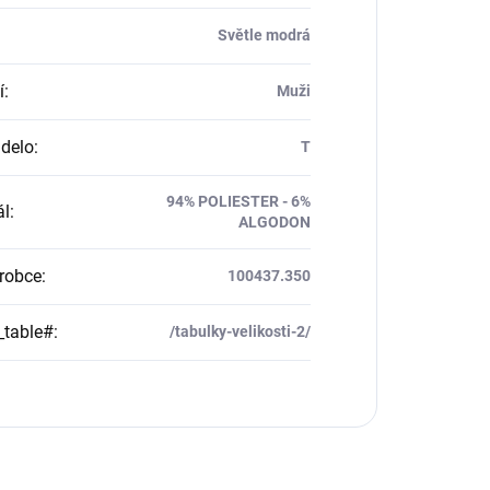
Světle modrá
í
:
Muži
delo
:
T
94% POLIESTER - 6%
ál
:
ALGODON
robce
:
100437.350
_table#
:
/tabulky-velikosti-2/