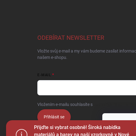
ODEBÍRAT NEWSLETTER
Vložte svůj e-mail a my vám budeme zasílat informa
našem e-shopu.
E-MAIL
Vložením e-mailu souhlasíte s
podmínkami ochrany o
Přihlásit se
Tento web p
Přijďte si vybrat osobně! Široká nabídka
webu vyjadřu
materiálů a barev na naší vzorkovně v Nové