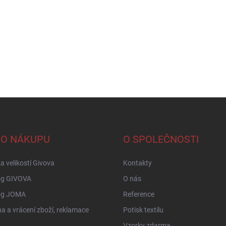
 O NÁKUPU
O SPOLEČNOSTI
a velikostí Givova
Kontakty
og GIVOVA
O nás
og JOMA
Reference
 a vrácení zboží, reklamace
Potisk textilu
Vzorky zdarma