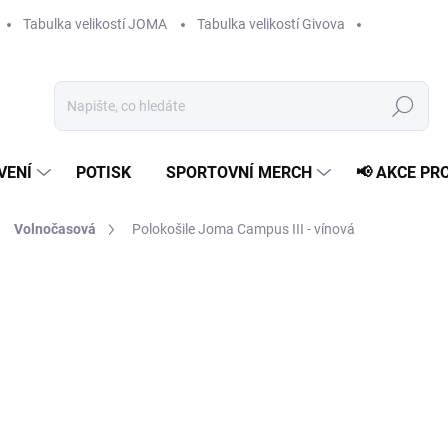
Tabulka velikostí JOMA
Tabulka velikostí Givova
Hledat
VENÍ
POTISK
SPORTOVNÍ MERCH
📢 AKCE PR
Volnočasová
Polokošile Joma Campus III - vínová
409 Kč
Měrná
ZVOLTE VARIANTU
cena:
VELIKOST