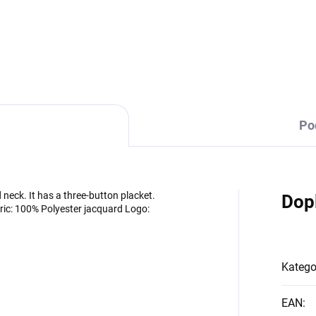
DETAILNÍ INFORMACE
Po
d neck. It has a three-button placket.
Dop
ric: 100% Polyester jacquard Logo:
Katego
EAN
: