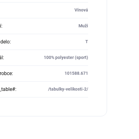
Vínová
í
:
Muži
delo
:
T
ál
:
100% polyester (sport)
robce
:
101588.671
_table#
:
/tabulky-velikosti-2/