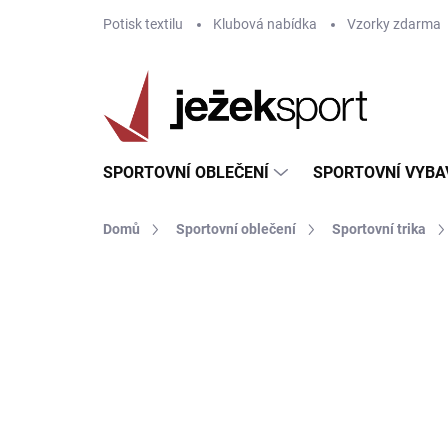
Přejít
Potisk textilu
Klubová nabídka
Vzorky zdarma
na
obsah
SPORTOVNÍ OBLEČENÍ
SPORTOVNÍ VYBA
Domů
Sportovní oblečení
Sportovní trika
ZNAČKA:
JOMA