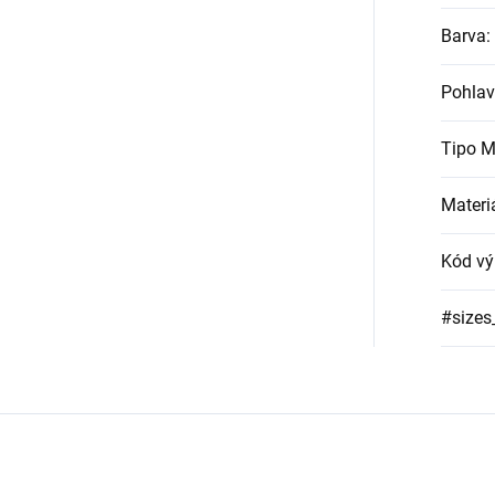
Barva
:
Pohlav
Tipo M
Materi
Kód vý
#sizes