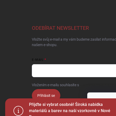
ODEBÍRAT NEWSLETTER
Vložte svůj e-mail a my vám budeme zasílat informa
našem e-shopu.
E-MAIL
Vložením e-mailu souhlasíte s
podmínkami ochrany o
Přihlásit se
Tento web p
Přijďte si vybrat osobně! Široká nabídka
webu vyjadřu
materiálů a barev na naší vzorkovně v Nové