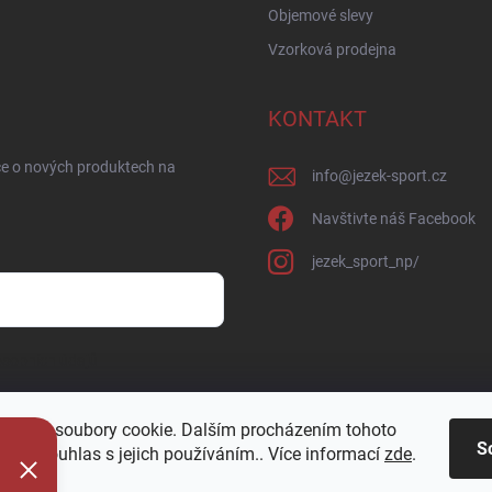
Objemové slevy
Vzorková prodejna
KONTAKT
ce o nových produktech na
info
@
jezek-sport.cz
Navštivte náš Facebook
jezek_sport_np/
sobních údajů
oužívá soubory cookie. Dalším procházením tohoto
S
jete souhlas s jejich používáním.. Více informací
zde
.