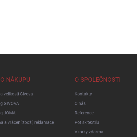
 O NÁKUPU
O SPOLEČNOSTI
a velikostí Givova
Kontakty
og GIVOVA
O nás
og JOMA
Reference
 a vrácení zboží, reklamace
Potisk textilu
Vzorky zdarma