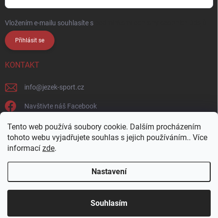
Vložením e-mailu souhlasíte s
podmínkami ochrany osobních údajů
Přihlásit se
KONTAKT
info
@
jezek-sport.cz
Navštivte náš Facebook
jezek_sport_np/
Tento web používá soubory cookie. Dalším procházením
tohoto webu vyjadřujete souhlas s jejich používáním.. Více
informací
zde
.
Nastavení
Copyright 2026
Ježek sport s.r.o.
. Všechna práva vyhrazena.
Upravit
nastavení cookies
Přijďte si vybrat osobně! Široká nabídka materiálů a
Souhlasím
barev na naší vzorkovně v Nové Pace.
Vytvořil Shoptet