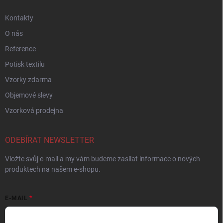
Kontakty
O nás
Reference
Potisk textilu
Vzorky zdarma
Objemové slevy
Vzorková prodejna
ODEBÍRAT NEWSLETTER
Vložte svůj e-mail a my vám budeme zasílat informace o nových
produktech na našem e-shopu.
E-MAIL