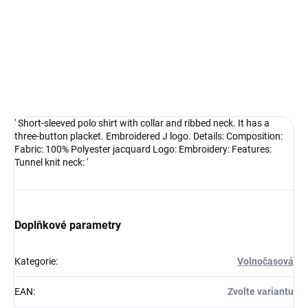
DETAILNÍ INFORMACE
' Short-sleeved polo shirt with collar and ribbed neck. It has a
three-button placket. Embroidered J logo. Details: Composition:
Fabric: 100% Polyester jacquard Logo: Embroidery: Features:
Tunnel knit neck: '
Doplňkové parametry
Kategorie
:
Volnočasová
EAN
:
Zvolte variantu