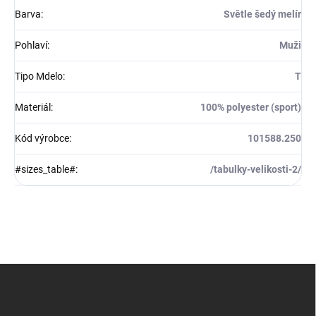
Barva
:
Světle šedý melír
Pohlaví
:
Muži
Tipo Mdelo
:
T
Materiál
:
100% polyester (sport)
Kód výrobce
:
101588.250
#sizes_table#
:
/tabulky-velikosti-2/
Z
á
p