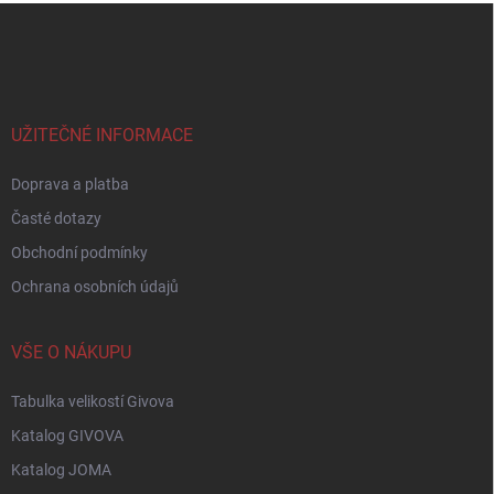
Z
á
p
a
t
í
UŽITEČNÉ INFORMACE
Doprava a platba
Časté dotazy
Obchodní podmínky
Ochrana osobních údajů
VŠE O NÁKUPU
Tabulka velikostí Givova
Katalog GIVOVA
Katalog JOMA