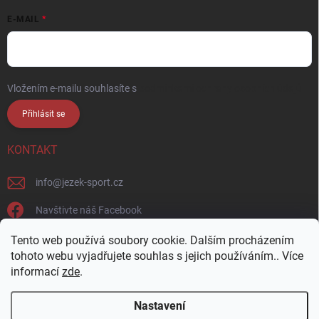
E-MAIL
Vložením e-mailu souhlasíte s
podmínkami ochrany osobních údajů
Přihlásit se
KONTAKT
info
@
jezek-sport.cz
Navštivte náš Facebook
jezek_sport_np/
Tento web používá soubory cookie. Dalším procházením
tohoto webu vyjadřujete souhlas s jejich používáním.. Více
informací
zde
.
Nastavení