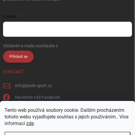
E-MAIL
Vložením e-mailu souhlasíte s
podmínkami ochrany osobních údajů
Přihlásit se
KONTAKT
info
@
jezek-sport.cz
Navštivte náš Facebook
jezek_sport_np/
Tento web používá soubory cookie. Dalším procházením
tohoto webu vyjadřujete souhlas s jejich používáním.. Více
informací
zde
.