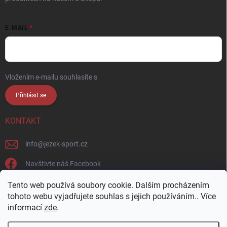
E-MAIL
Vložením e-mailu souhlasíte s
podmínkami ochrany osobních údajů
Přihlásit se
KONTAKT
info
@
jezek-sport.cz
Navštivte náš Facebook
jezek_sport_np/
Tento web používá soubory cookie. Dalším procházením
tohoto webu vyjadřujete souhlas s jejich používáním.. Více
informací
zde
.