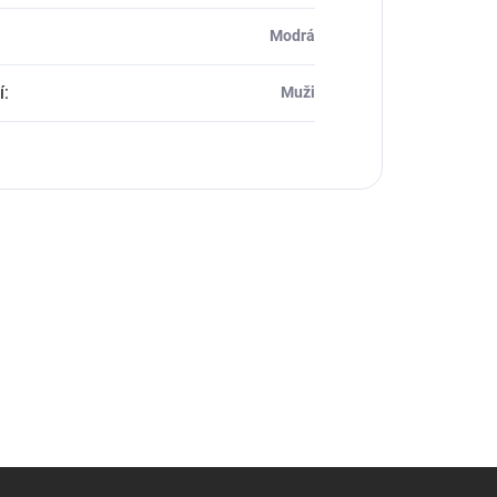
Modrá
í
:
Muži