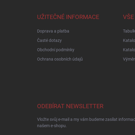
á
p
a
UŽITEČNÉ INFORMACE
VŠE
t
í
Doprava a platba
Tabulk
Časté dotazy
Katal
Obchodní podmínky
Katal
Ochrana osobních údajů
Výměna
ODEBÍRAT NEWSLETTER
Vložte svůj e-mail a my vám budeme zasílat informa
našem e-shopu.