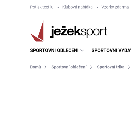
Přejít
Potisk textilu
Klubová nabídka
Vzorky zdarma
na
obsah
SPORTOVNÍ OBLEČENÍ
SPORTOVNÍ VYBA
Domů
Sportovní oblečení
Sportovní trika
ZNAČKA:
GIVOVA