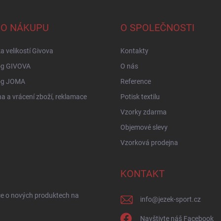
 O NÁKUPU
O SPOLEČNOSTI
a velikostí Givova
Kontakty
og GIVOVA
O nás
og JOMA
Reference
 a vrácení zboží, reklamace
Potisk textilu
Vzorky zdarma
Objemové slevy
Vzorková prodejna
KONTAKT
ce o nových produktech na
info
@
jezek-sport.cz
Navštivte náš Facebook