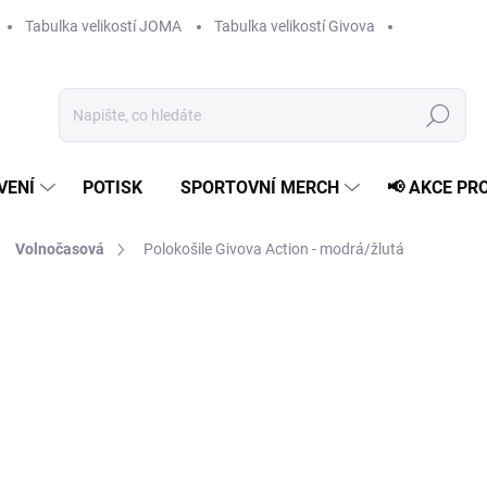
Tabulka velikostí JOMA
Tabulka velikostí Givova
Hledat
VENÍ
POTISK
SPORTOVNÍ MERCH
📢 AKCE PR
Volnočasová
Polokošile Givova Action - modrá/žlutá
839 Kč
Měrná
ZVOLTE VARIANTU
cena:
VELIKOST