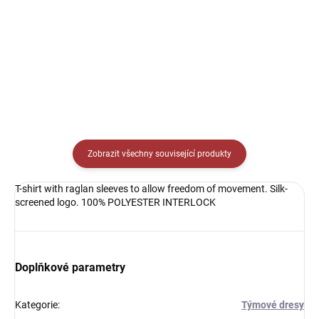
239 Kč
879 Kč
Detail
Detail
Zobrazit všechny související produkty
T-shirt with raglan sleeves to allow freedom of movement. Silk-
screened logo. 100% POLYESTER INTERLOCK
Doplňkové parametry
Kategorie
:
Týmové dresy