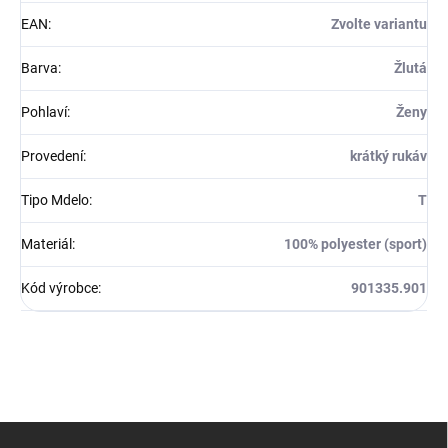
EAN
:
Zvolte variantu
Barva
:
Žlutá
Pohlaví
:
Ženy
Provedení
:
krátký rukáv
Tipo Mdelo
:
T
Materiál
:
100% polyester (sport)
Kód výrobce
:
901335.901
Z