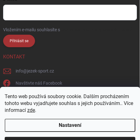
Vložením e-mailu souhlasíte s
podmínkami ochrany osobních údajů
Přihlásit se
KONTAKT
info
@
jezek-sport.cz
Navštivte náš Facebook
jezek_sport_np/
Tento web používá soubory cookie. Dalším procházením
tohoto webu vyjadřujete souhlas s jejich používáním.. Více
informací
zde
.
Nastavení
Copyright 2026
Ježek sport s.r.o.
. Všechna práva vyhrazena.
Upravit