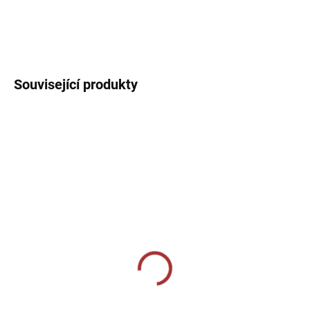
Sportovní dres s kulatým límečkem, lehký, prodyšný s technologií
pro rychlý odvod potu sportovce.
DETAILNÍ INFORMACE
Související produkty
SKLADEM U VÝROBCE
SKLADEM U VÝROBCE
Sportovní štulpny Joma
Sportovní štulpny s
Calcio - tmavě modrá/
podpínkou Joma Leg II -
žlutá
červená