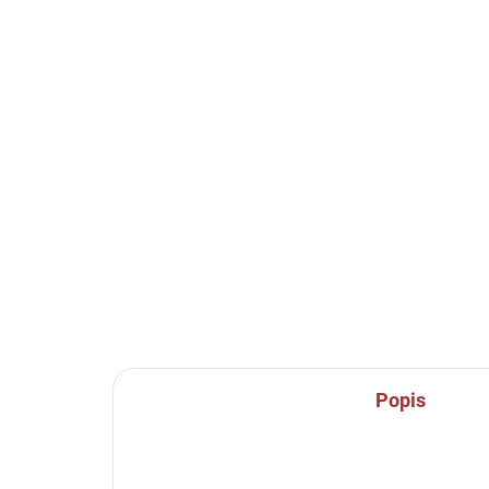
SKLADEM U VÝROBCE
Sportovní štulpny Joma
Sp
Premier II - bílá/černá
Pre
mo
229 Kč
od
Detail
Popis