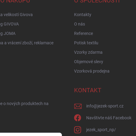
 O NÁKUPU
O SPOLEČNOSTI
a velikostí Givova
Kontakty
og GIVOVA
O nás
og JOMA
Reference
 a vrácení zboží, reklamace
Potisk textilu
Vzorky zdarma
Objemové slevy
Vzorková prodejna
KONTAKT
ce o nových produktech na
info
@
jezek-sport.cz
Navštivte náš Facebook
jezek_sport_np/