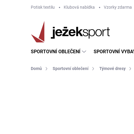
Přejít
Potisk textilu
Klubová nabídka
Vzorky zdarma
na
obsah
SPORTOVNÍ OBLEČENÍ
SPORTOVNÍ VYBA
Domů
Sportovní oblečení
Týmové dresy
ZNAČKA:
JOMA