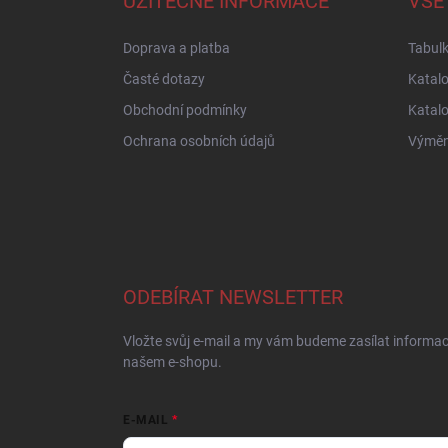
UŽITEČNÉ INFORMACE
VŠE
t
í
Doprava a platba
Tabulk
Časté dotazy
Katal
Obchodní podmínky
Katal
Ochrana osobních údajů
Výměna
ODEBÍRAT NEWSLETTER
Vložte svůj e-mail a my vám budeme zasílat informa
našem e-shopu.
E-MAIL