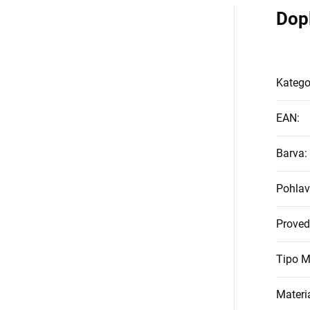
Dop
Katego
EAN
:
Barva
:
Pohlav
Proved
Tipo M
Materi