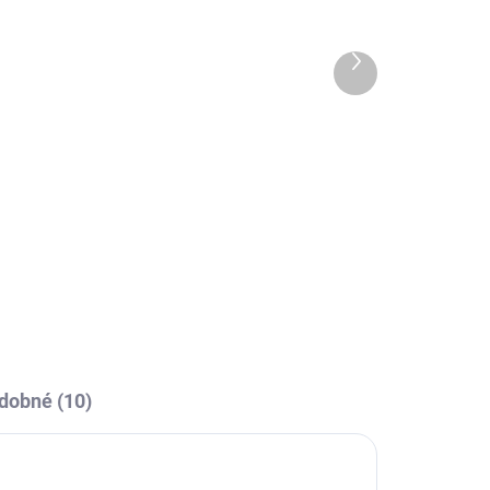
Další
OBCE
SKLADEM U VÝROBCE
produkt
CALZA CALCIO ALTA
349 Kč
l
Detail
dobné (10)