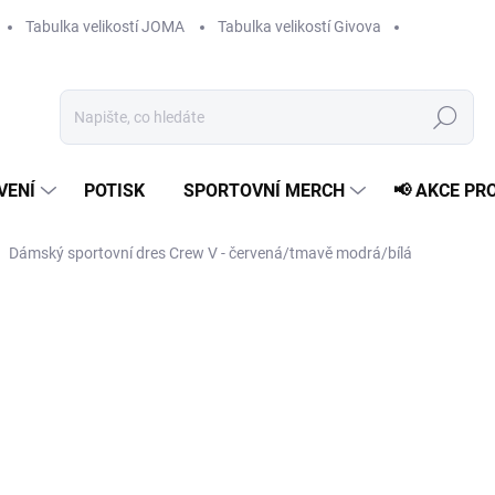
Tabulka velikostí JOMA
Tabulka velikostí Givova
Hledat
VENÍ
POTISK
SPORTOVNÍ MERCH
📢 AKCE PR
Dámský sportovní dres Crew V - červená/tmavě modrá/bílá
279 Kč
Měrná
ZVOLTE VARIANTU
cena:
VELIKOST