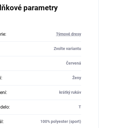
lňkové parametry
rie
:
Týmové dresy
Zvolte variantu
Červená
í
:
Ženy
ení
:
krátký rukáv
delo
:
T
ál
:
100% polyester (sport)